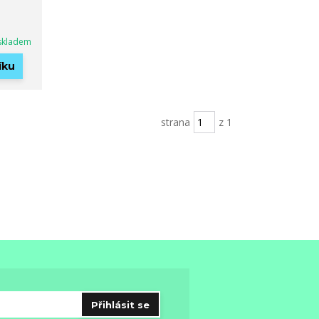
skladem
íku
strana
z 1
Přihlásit se