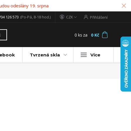
udou odeslány 19. srpna
704 126 573
(Po-Pá, 8-18 hod.)
CZK
Přihlášení
0
ks
za
0 Kč
t
tebook
Tvrzená skla
Více