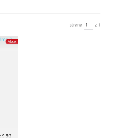
strana
z 1
Akce
e 9 5G