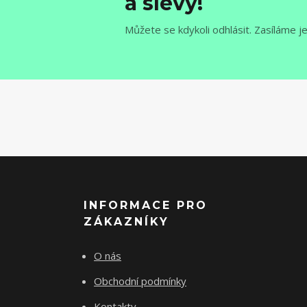
a slevy!
Můžete se kdykoli odhlásit. Zasíláme j
INFORMACE PRO
ZÁKAZNÍKY
O nás
Obchodní podmínky
Kontakty