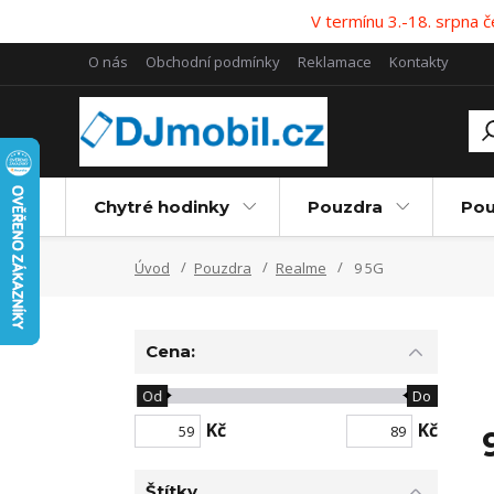
V termínu 3.-18. srpna
O nás
Obchodní podmínky
Reklamace
Kontakty
Chytré hodinky
Pouzdra
Pou
Úvod
Pouzdra
Realme
9 5G
Cena:
Od
Do
Kč
Kč
Štítky