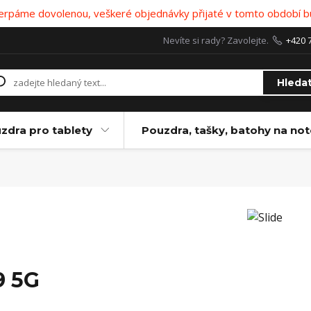
 čerpáme dovolenou, veškeré objednávky přijaté v tomto období b
Nevíte si rady? Zavolejte.
+420 
Hleda
zdra pro tablety
Pouzdra, tašky, batohy na no
9 5G