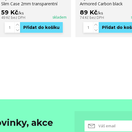
Slim Case 2mm transparentní
Armored Carbon black
59 Kč
89 Kč
/
ks
/
ks
skladem
49 Kč
bez DPH
74 Kč
bez DPH
Přidat do košíku
Přidat do koš
vinky, akce