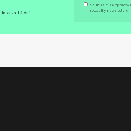
Souhlasím se
zpracová
rozesílky newsletteru.
ednou za 14 dní.