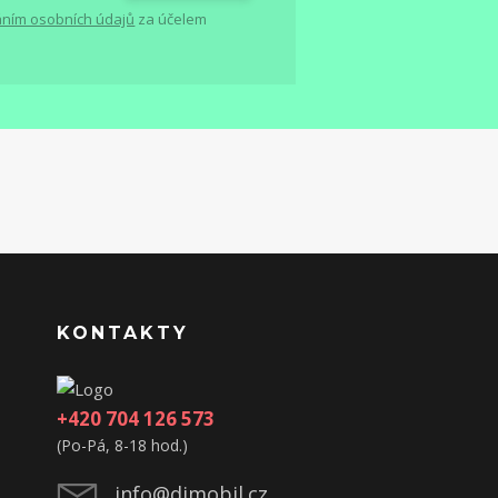
ním osobních údajů
za účelem
KONTAKTY
+420 704 126 573
(Po-Pá, 8-18 hod.)
info@djmobil.cz