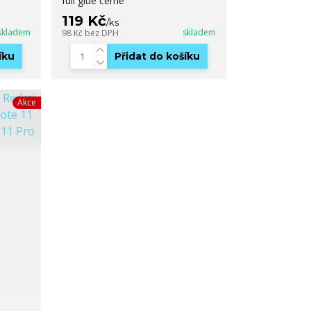
full glue černé
119 Kč
/
ks
skladem
skladem
98 Kč
bez DPH
íku
Přidat do košíku
Akce