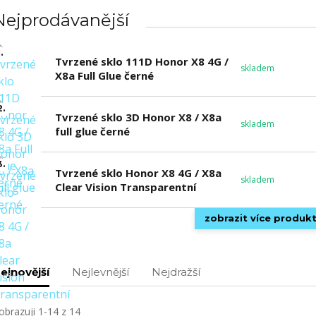
Nejprodávanější
.
Tvrzené sklo 111D Honor X8 4G /
skladem
X8a Full Glue černé
2.
Tvrzené sklo 3D Honor X8 / X8a
skladem
full glue černé
3.
Tvrzené sklo Honor X8 4G / X8a
skladem
Clear Vision Transparentní
zobrazit více produk
ejnovější
Nejlevnější
Nejdražší
obrazuji 1-14 z 14