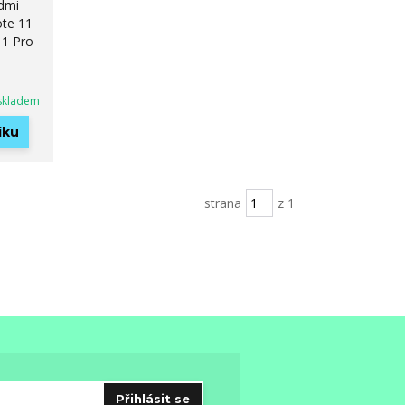
dmi
ote 11
11 Pro
skladem
íku
strana
z 1
Přihlásit se