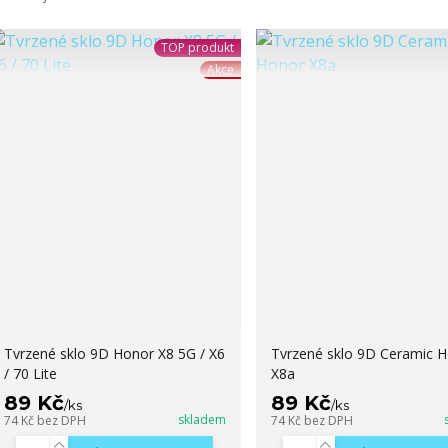
TOP produkt
Akce
Tvrzené sklo 9D Honor X8 5G / X6
Tvrzené sklo 9D Ceramic 
/ 70 Lite
X8a
89 Kč
89 Kč
/
ks
/
ks
skladem
74 Kč
bez DPH
74 Kč
bez DPH