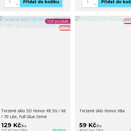
Přidat do košíku
Přidat do koš
TOP produkt
TOP
Akce
Tvrzené sklo 5D Honor X8 5G / X6
Tvrzené sklo Honor X8a
/ 70 Lite, Full Glue černé
129 Kč
59 Kč
/
ks
/
ks
skladem
107 Kč
bez DPH
49 Kč
bez DPH