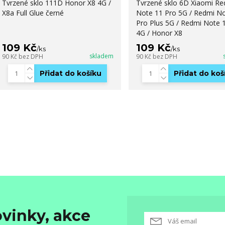
Tvrzené sklo 111D Honor X8 4G /
Tvrzené sklo 6D Xiaomi Re
X8a Full Glue černé
Note 11 Pro 5G / Redmi N
Pro Plus 5G / Redmi Note 
4G / Honor X8
109 Kč
109 Kč
/
ks
/
ks
skladem
90 Kč
bez DPH
90 Kč
bez DPH
Přidat do košíku
Přidat do koš
vinky, akce