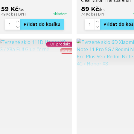
Clear Vision Transparentní
59 Kč
89 Kč
/
ks
/
ks
skladem
49 Kč
bez DPH
74 Kč
bez DPH
Přidat do košíku
Přidat do koš
TOP produkt
Akce