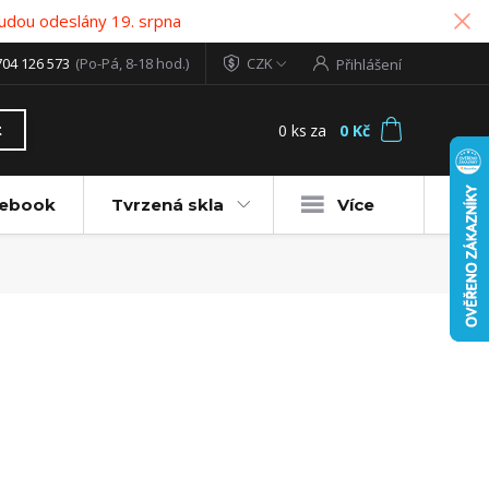
udou odeslány 19. srpna
704 126 573
(Po-Pá, 8-18 hod.)
CZK
Přihlášení
0
ks
za
0 Kč
t
tebook
Tvrzená skla
Více