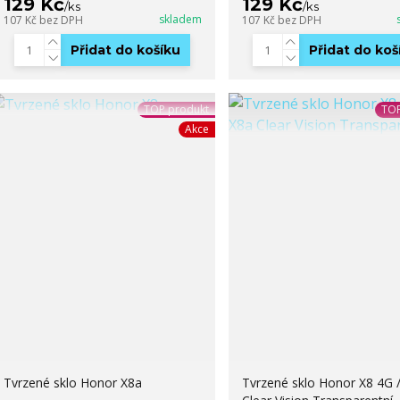
129 Kč
129 Kč
/
ks
/
ks
skladem
107 Kč
bez DPH
107 Kč
bez DPH
Přidat do košíku
Přidat do koš
TOP produkt
TOP
Akce
Tvrzené sklo Honor X8a
Tvrzené sklo Honor X8 4G 