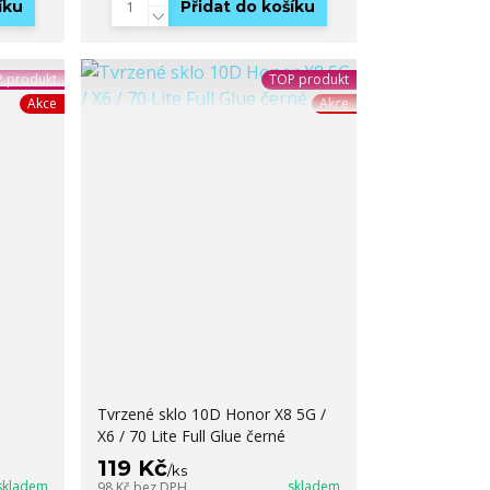
íku
Přidat do košíku
 produkt
TOP produkt
Akce
Akce
Tvrzené sklo 10D Honor X8 5G /
X6 / 70 Lite Full Glue černé
119 Kč
/
ks
skladem
skladem
98 Kč
bez DPH