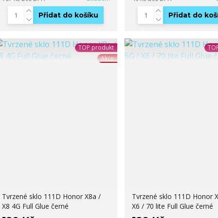
Přidat do košíku
Přidat do koš
TOP produkt
TOP
Akce
Tvrzené sklo 111D Honor X8a /
Tvrzené sklo 111D Honor X
X8 4G Full Glue černé
X6 / 70 lite Full Glue černé