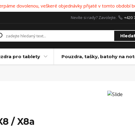
 čerpáme dovolenou, veškeré objednávky přijaté v tomto období b
Nevíte si rady? Zavolejte.
+420 
Hleda
zdra pro tablety
Pouzdra, tašky, batohy na no
X8 / X8a