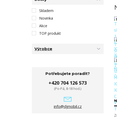
Skladem
Novinka
1
Akce
TOP produkt
Výrobce
Potřebujete poradit?
+420 704 126 573
(Po-Pá, 8-18 hod.)
N
info@djmobil.cz
Z