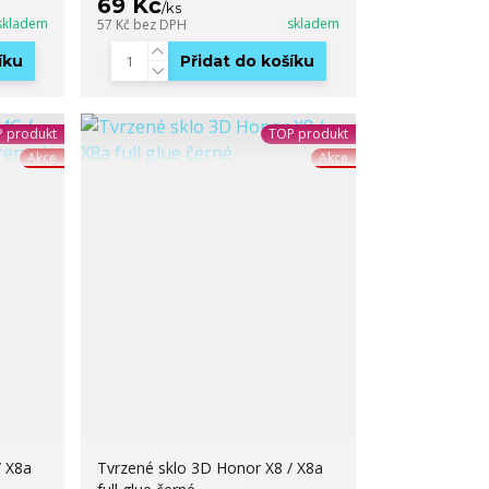
69 Kč
/
ks
skladem
skladem
57 Kč
bez DPH
íku
Přidat do košíku
 produkt
TOP produkt
Akce
Akce
/ X8a
Tvrzené sklo 3D Honor X8 / X8a