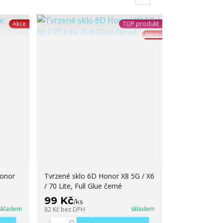
Akce
TOP produkt
Akce
Honor
Tvrzené sklo 6D Honor X8 5G / X6
/ 70 Lite, Full Glue černé
99 Kč
/
ks
skladem
skladem
82 Kč
bez DPH