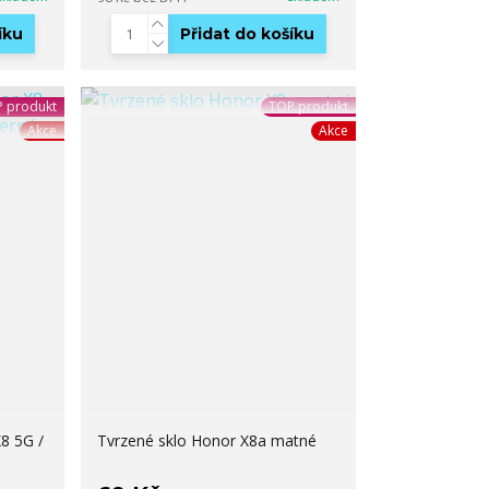
íku
Přidat do košíku
 produkt
TOP produkt
Akce
Akce
8 5G /
Tvrzené sklo Honor X8a matné