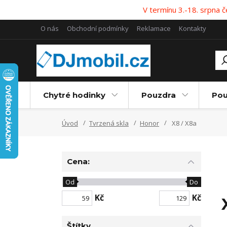
V termínu 3.-18. srpna
O nás
Obchodní podmínky
Reklamace
Kontakty
Chytré hodinky
Pouzdra
Pou
Úvod
Tvrzená skla
Honor
X8 / X8a
Cena:
Od
Do
Kč
Kč
Štítky