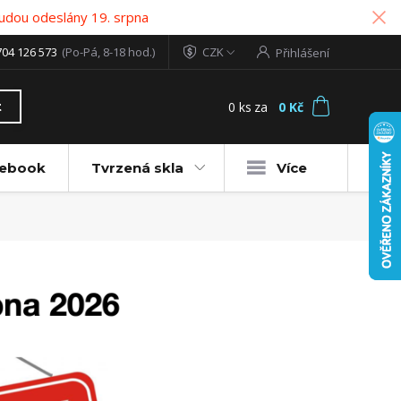
udou odeslány 19. srpna
704 126 573
(Po-Pá, 8-18 hod.)
CZK
Přihlášení
0
ks
za
0 Kč
t
tebook
Tvrzená skla
Více