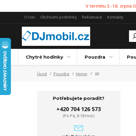
V termínu 3.-18. srpna
O nás
Obchodní podmínky
Reklamace
Kontakty
Chytré hodinky
Pouzdra
Pou
Úvod
Pouzdra
Honor
8X
Potřebujete poradit?
+420 704 126 573
(Po-Pá, 8-18 hod.)