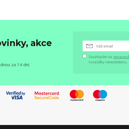
vinky, akce
Souhlasím se
zpracová
rozesílky newsletteru.
ednou za 14 dní.