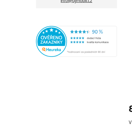
info@djmobil.cz
V