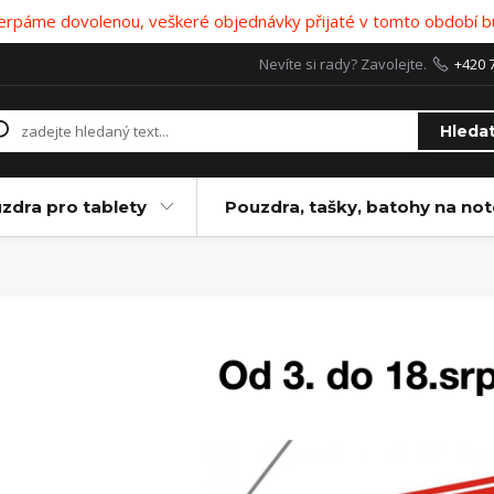
 čerpáme dovolenou, veškeré objednávky přijaté v tomto období b
Nevíte si rady? Zavolejte.
+420 
Hleda
zdra pro tablety
Pouzdra, tašky, batohy na no