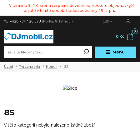
V termínu 3.-18. srpna čerpáme dovolenou, veškeré objednávky
přijaté v tomto období budou odeslány 19. srpna
+420 704 126 573
(Po-Pá, 8-18 hod.)
CZK
0
0 Kč
Menu
Úvod
Tvrzená skla
Honor
8S
8S
V této kategorii nebylo nalezeno žádné zboží.