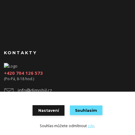
KONTAKTY
+420 704 126 573
(Po-Pá, 8-18 hod.)
info@djmobil.cz
Nastavení
Souhlasím
Souhlas můžete odmítnout
zde
.
Vytvořeno na
Eshop-rychle.cz