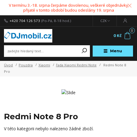
V termínu 3.-18. srpna čerpáme dovolenou, veškeré objednávky
přijaté v tomto období budou odeslány 19. srpna
+420 704 126 573
(Po-Pá, 8-18 hod.)
CZK
0
0 Kč
Menu
Úvod
Pouzdra
Xiaomi
řada Xiaomi Redmi Note
Redmi Note 8
Pro
Redmi Note 8 Pro
V této kategorii nebylo nalezeno žádné zboží.