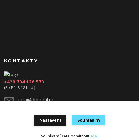
KONTAKTY
+420 704 126 573
(Po-Pá, 8-18 hod.)
info@djmobil.cz
Nastavení
Souhlasím
Souhlas můžete odmítnout
zde
.
Vytvořeno na
Eshop-rychle.cz