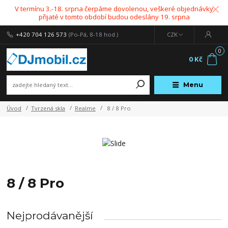
V termínu 3.-18. srpna čerpáme dovolenou, veškeré objednávky
přijaté v tomto období budou odeslány 19. srpna
+420 704 126 573
(Po-Pá, 8-18 hod.)
CZK
0
0 Kč
Menu
Úvod
Tvrzená skla
Realme
8 / 8 Pro
8 / 8 Pro
Nejprodávanější