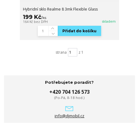
Hybridní sklo Realme 8 3mk Flexible Glass
199 Kč
/
ks
skladem
164 Kč
bez DPH
Přidat do košíku
strana
z 1
Potřebujete poradit?
+420 704 126 573
(Po-Pá, 8-18 hod.)
info@djmobil.cz