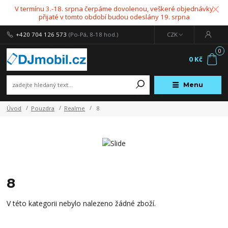
V termínu 3.-18. srpna čerpáme dovolenou, veškeré objednávky
přijaté v tomto období budou odeslány 19. srpna
+420 704 126 573
(Po-Pá, 8-18 hod.)
CZK
0
0 Kč
Menu
Úvod
Pouzdra
Realme
8
8
V této kategorii nebylo nalezeno žádné zboží.