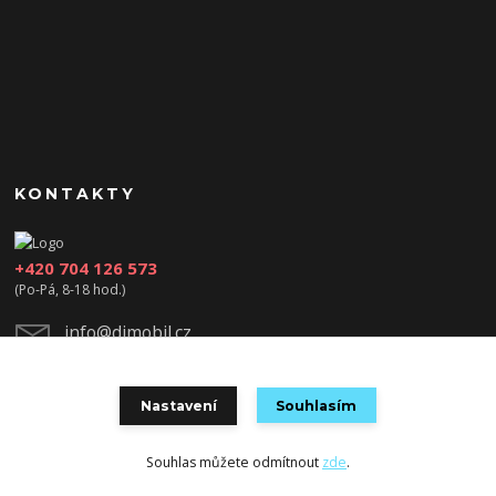
KONTAKTY
+420 704 126 573
(Po-Pá, 8-18 hod.)
info@djmobil.cz
Nastavení
Souhlasím
Souhlas můžete odmítnout
zde
.
Vytvořeno na
Eshop-rychle.cz