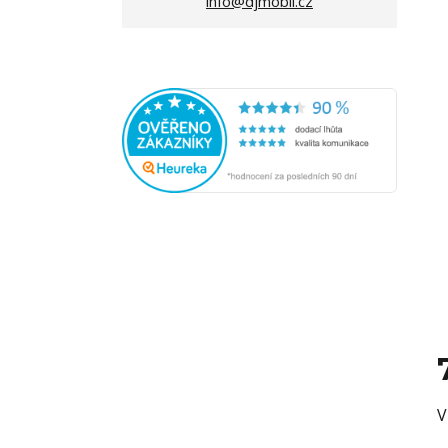
info@djmobil.cz
V