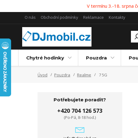
V termínu 3.-18. srpna
O nás
Obchodní podmínky
Reklamace
Kontakty
Chytré hodinky
Pouzdra
Pou
Úvod
Pouzdra
Realme
7 5G
Potřebujete poradit?
+420 704 126 573
(Po-Pá, 8-18 hod.)