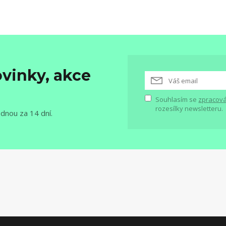
vinky, akce
Souhlasím se
zpracová
rozesílky newsletteru.
ednou za 14 dní.