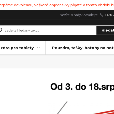
 čerpáme dovolenou, veškeré objednávky přijaté v tomto období b
Nevíte si rady? Zavolejte.
+420 
Hleda
zdra pro tablety
Pouzdra, tašky, batohy na no