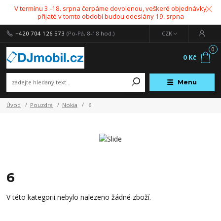
V termínu 3.-18. srpna čerpáme dovolenou, veškeré objednávky
přijaté v tomto období budou odeslány 19. srpna
+420 704 126 573
(Po-Pá, 8-18 hod.)
CZK
0
0 Kč
Menu
Úvod
Pouzdra
Nokia
6
6
V této kategorii nebylo nalezeno žádné zboží.