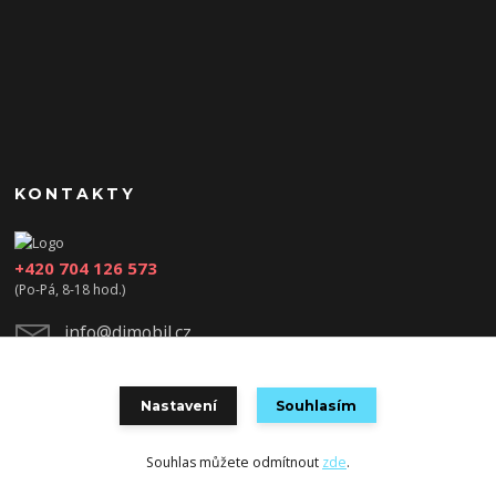
KONTAKTY
+420 704 126 573
(Po-Pá, 8-18 hod.)
info@djmobil.cz
Nastavení
Souhlasím
Souhlas můžete odmítnout
zde
.
Vytvořeno na
Eshop-rychle.cz