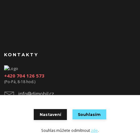
KONTAKTY
+420 704 126 573
(Po-Pá, 8-18 hod.)
info@djmobil.cz
Nastavení
Souhlasím
Souhlas můžete odmítnout
zde
.
Vytvořeno na
Eshop-rychle.cz