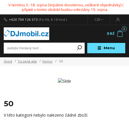
V termínu 3.-18. srpna čerpáme dovolenou, veškeré objednávky
přijaté v tomto období budou odeslány 19. srpna
+420 704 126 573
(Po-Pá, 8-18 hod.)
CZK
0
0 Kč
Menu
Úvod
Tvrzená skla
Honor
50
50
V této kategorii nebylo nalezeno žádné zboží.