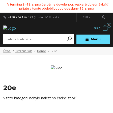
V termínu 3.-18. srpna čerpáme dovolenou, veškeré objednávky
přijaté v tomto období budou odeslány 19. srpna
+420 704 126 573
(Po-Pá, 8-18 hod.)
CZK
0
0 Kč
Menu
Úvod
Tvrzená skla
Honor
20e
20e
V této kategorii nebylo nalezeno žádné zboží.