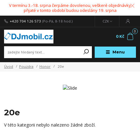
V termínu 3.-18. srpna čerpáme dovolenou, veškeré objednávky
přijaté v tomto období budou odeslány 19. srpna
+420 704 126 573
(Po-Pá, 8-18 hod.)
CZK
0
0 Kč
Menu
Úvod
Pouzdra
Honor
20e
20e
V této kategorii nebylo nalezeno žádné zboží.