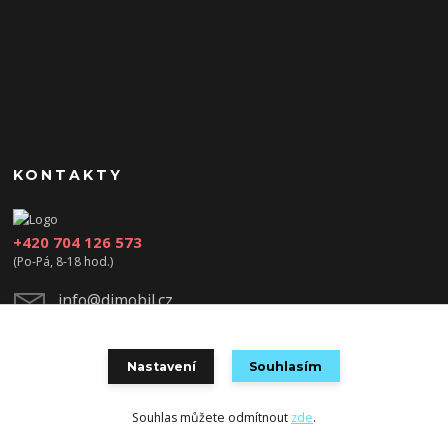
KONTAKTY
+420 704 126 573
(Po-Pá, 8-18 hod.)
info@djmobil.cz
Nastavení
Souhlasím
Souhlas můžete odmítnout
zde
.
Vytvořeno na
Eshop-rychle.cz