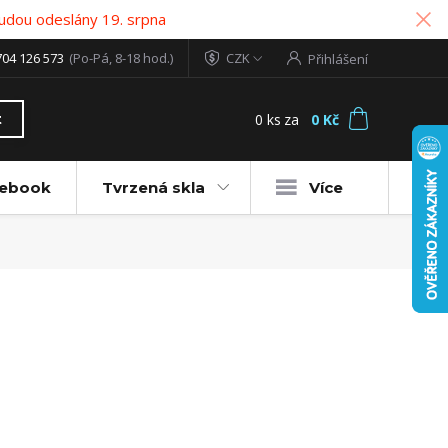
udou odeslány 19. srpna
704 126 573
(Po-Pá, 8-18 hod.)
CZK
Přihlášení
0
ks
za
0 Kč
t
tebook
Tvrzená skla
Více