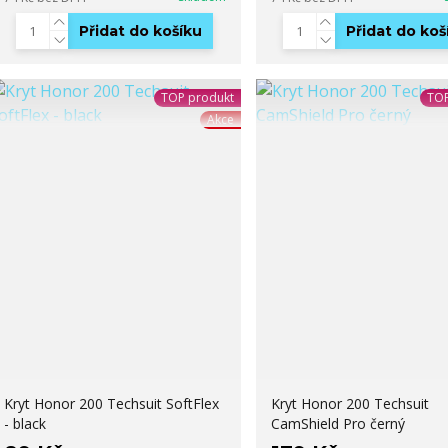
Přidat do košíku
Přidat do koš
TOP produkt
TOP
Akce
Kryt Honor 200 Techsuit SoftFlex
Kryt Honor 200 Techsuit
- black
CamShield Pro černý