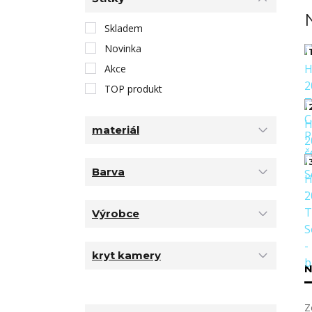
Skladem
Novinka
1
Akce
TOP produkt
materiál
Barva
Výrobce
kryt kamery
N
Z