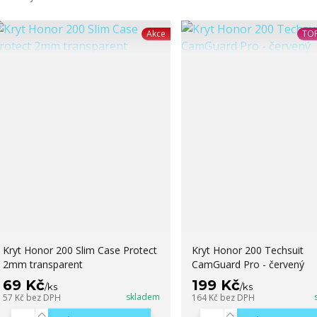
Akce
TOP
Kryt Honor 200 Slim Case Protect
Kryt Honor 200 Techsuit
2mm transparent
CamGuard Pro - červený
69 Kč
199 Kč
/
ks
/
ks
skladem
57 Kč
bez DPH
164 Kč
bez DPH