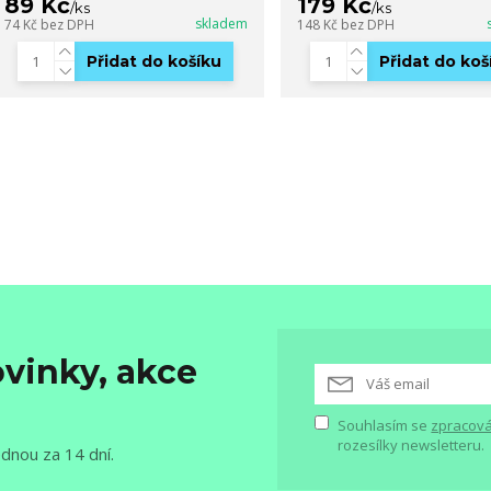
89 Kč
179 Kč
/
ks
/
ks
skladem
74 Kč
bez DPH
148 Kč
bez DPH
Přidat do košíku
Přidat do koš
vinky, akce
Souhlasím se
zpracová
rozesílky newsletteru.
ednou za 14 dní.