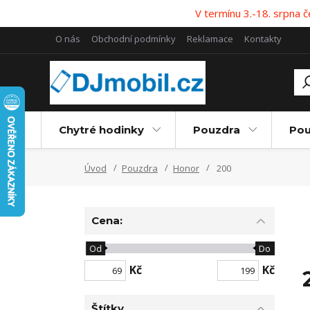
V termínu 3.-18. srpna
O nás
Obchodní podmínky
Reklamace
Kontakty
Chytré hodinky
Pouzdra
Pou
Úvod
Pouzdra
Honor
200
Cena:
Od
Do
Kč
Kč
Štítky