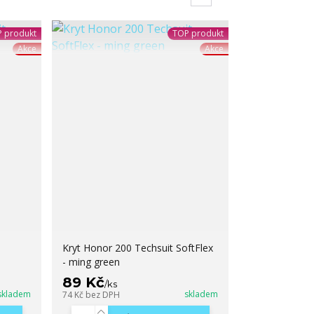
 produkt
TOP produkt
Akce
Akce
Kryt Honor 200 Techsuit SoftFlex
- ming green
89 Kč
/
ks
skladem
skladem
74 Kč
bez DPH