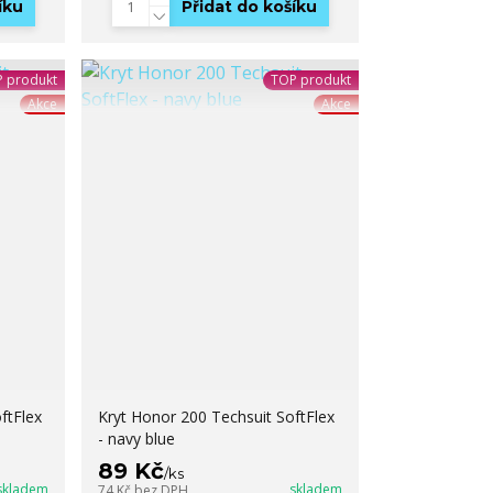
íku
Přidat do košíku
 produkt
TOP produkt
Akce
Akce
ftFlex
Kryt Honor 200 Techsuit SoftFlex
- navy blue
89 Kč
/
ks
skladem
skladem
74 Kč
bez DPH