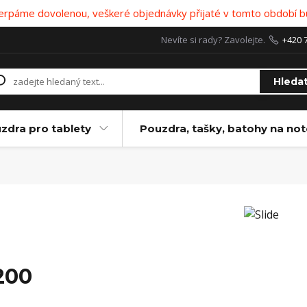
 čerpáme dovolenou, veškeré objednávky přijaté v tomto období b
Nevíte si rady? Zavolejte.
+420 
Hleda
zdra pro tablety
Pouzdra, tašky, batohy na no
200