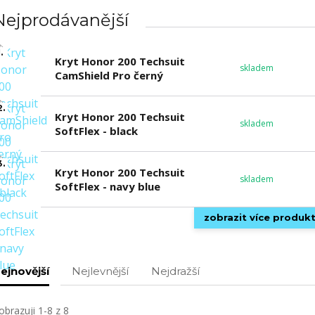
Nejprodávanější
.
Kryt Honor 200 Techsuit
skladem
CamShield Pro černý
2.
Kryt Honor 200 Techsuit
skladem
SoftFlex - black
3.
Kryt Honor 200 Techsuit
skladem
SoftFlex - navy blue
zobrazit více produk
ejnovější
Nejlevnější
Nejdražší
obrazuji 1-8 z 8