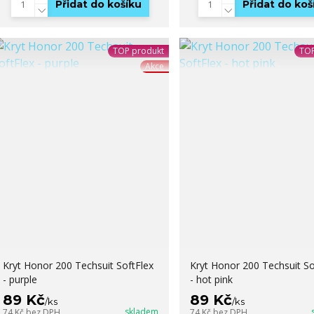
Přidat do košíku
Přidat do koš
TOP produkt
TOP
Akce
Kryt Honor 200 Techsuit SoftFlex
Kryt Honor 200 Techsuit So
- purple
- hot pink
89 Kč
89 Kč
/
ks
/
ks
skladem
74 Kč
bez DPH
74 Kč
bez DPH