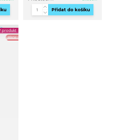
íku
Přidat do košíku
 produkt
Akce