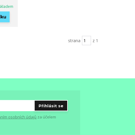
skladem
íku
strana
z 1
Přihlásit se
ním osobních údajů
za účelem