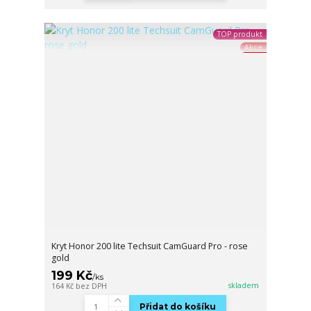
TOP produkt
Akce
Kryt Honor 200 lite Techsuit CamGuard Pro - rose
gold
199 Kč
/
ks
skladem
164 Kč
bez DPH
Přidat do košíku