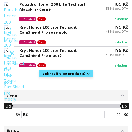
Pouzdro Honor 200 Lite Techsuit
189 Kč
1.
Magskin - černé
156 Kč bez DPH
skladem
TOP produkt
Akce
Kryt Honor 200 Lite Techsuit
179 Kč
2.
CamShield Pro rose gold
148 Kč bez DPH
skladem
TOP produkt
Akce
Kryt Honor 200 Lite Techsuit
179 Kč
3.
CamShield Pro modrý
148 Kč bez DPH
skladem
TOP produkt
Akce
zobrazit více produktů
Cena:
Od
Do
Kč
Kč
Štítky