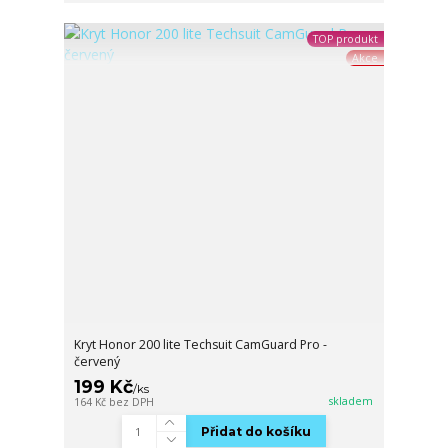
TOP produkt
Akce
Kryt Honor 200 lite Techsuit CamGuard Pro -
červený
199 Kč
/
ks
skladem
164 Kč
bez DPH
Přidat do košíku