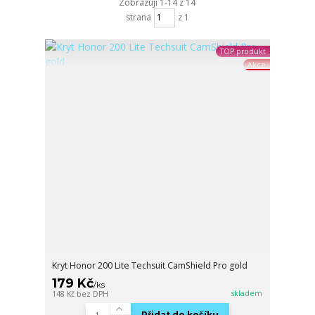
Zobrazuji 1-14 z 14
strana
z 1
TOP produkt
Akce
Kryt Honor 200 Lite Techsuit CamShield Pro gold
179 Kč
/
ks
skladem
148 Kč
bez DPH
Přidat do košíku