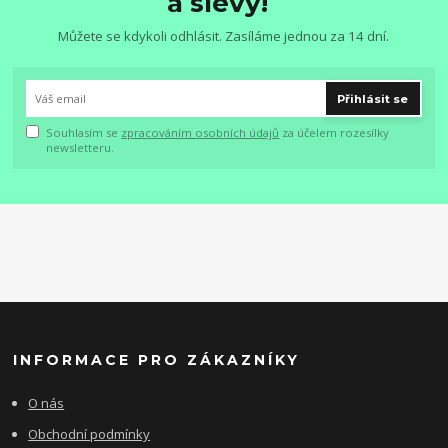
a slevy!
Můžete se kdykoli odhlásit. Zasíláme jednou za 14 dní.
Přihlásit se
Souhlasím se
zpracováním osobních údajů
za účelem rozesílky
newsletteru.
INFORMACE PRO ZÁKAZNÍKY
O nás
Obchodní podmínky