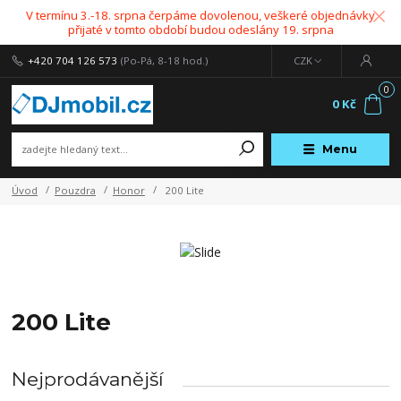
V termínu 3.-18. srpna čerpáme dovolenou, veškeré objednávky
přijaté v tomto období budou odeslány 19. srpna
+420 704 126 573
(Po-Pá, 8-18 hod.)
CZK
0
0 Kč
Menu
Úvod
Pouzdra
Honor
200 Lite
200 Lite
Nejprodávanější