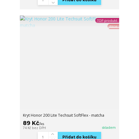
TOP produkt
Akce
Kryt Honor 200 Lite Techsuit SoftFlex - matcha
89 Kč
/
ks
skladem
74 Kč
bez DPH
Přidat do košíku