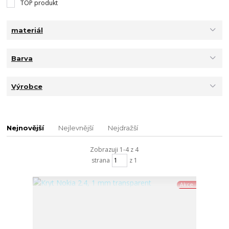
TOP produkt
materiál
Barva
Výrobce
Nejnovější
Nejlevnější
Nejdražší
Zobrazuji 1-4 z 4
strana
z 1
Akce