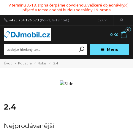
V termínu 3.-18. srpna čerpáme dovolenou, veškeré objednávky
přijaté v tomto období budou odeslány 19. srpna
+420 704 126 573
(Po-Pá, 8-18 hod.)
CZK
0
0 Kč
Menu
Úvod
Pouzdra
Nokia
2.4
2.4
Nejprodávanější