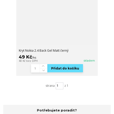
Kryt Nokia 2.4 Back Gel Matt černý
49 Kč
/
ks
skladem
40 Kč
bez DPH
Přidat do košíku
strana
z 1
Potřebujete poradit?