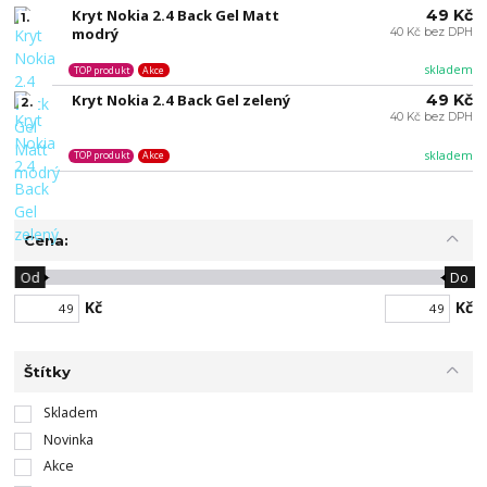
Kryt Nokia 2.4 Back Gel Matt
49 Kč
1.
modrý
40 Kč bez DPH
skladem
TOP produkt
Akce
Kryt Nokia 2.4 Back Gel zelený
49 Kč
2.
40 Kč bez DPH
skladem
TOP produkt
Akce
Cena:
Od
Do
Kč
Kč
Štítky
Skladem
Novinka
Akce