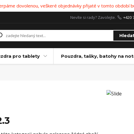
 čerpáme dovolenou, veškeré objednávky přijaté v tomto období b
Nevíte si rady? Zavolejte.
+420 
Hleda
zdra pro tablety
Pouzdra, tašky, batohy na no
2.3