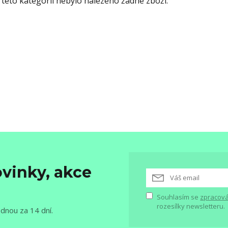
 této kategorii nebylo nalezeno žádné zboží.
vinky, akce
Souhlasím se
zpracová
rozesílky newsletteru.
ednou za 14 dní.