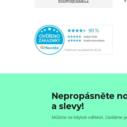
V
info@djmobil.cz
Nepropásněte no
a slevy!
Můžete se kdykoli odhlásit. Zasíláme j