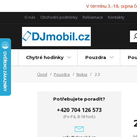
V termínu 3.-18. srpna
O nás
Obchodní podmínky
Reklamace
Kontakty
Chytré hodinky
Pouzdra
Pou
Úvod
Pouzdra
Nokia
2.3
Potřebujete poradit?
+420 704 126 573
(Po-Pá, 8-18 hod.)