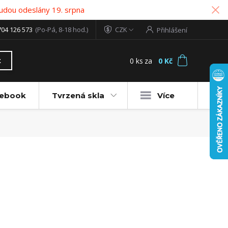
udou odeslány 19. srpna
704 126 573
(Po-Pá, 8-18 hod.)
CZK
Přihlášení
0
ks
za
0 Kč
t
tebook
Tvrzená skla
Více