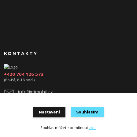
KONTAKTY
+420 704 126 573
(Po-Pá, 8-18 hod.)
info@djmobil.cz
Nastavení
Souhlasím
Souhlas můžete odmítnout
zde
.
Vytvořeno na
Eshop-rychle.cz