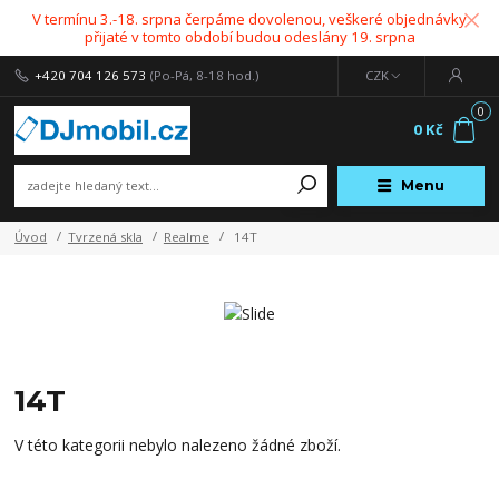
V termínu 3.-18. srpna čerpáme dovolenou, veškeré objednávky
přijaté v tomto období budou odeslány 19. srpna
+420 704 126 573
(Po-Pá, 8-18 hod.)
CZK
0
0 Kč
Menu
Úvod
Tvrzená skla
Realme
14T
14T
V této kategorii nebylo nalezeno žádné zboží.