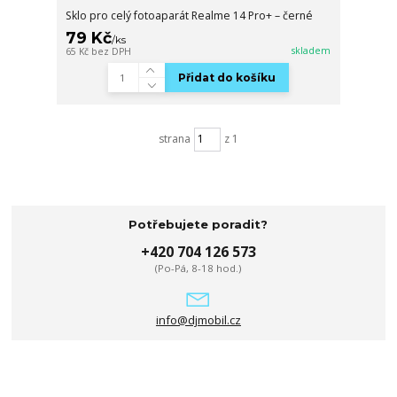
Sklo pro celý fotoaparát Realme 14 Pro+ – černé
79 Kč
/
ks
skladem
65 Kč
bez DPH
Přidat do košíku
strana
z 1
Potřebujete poradit?
+420 704 126 573
(Po-Pá, 8-18 hod.)
info@djmobil.cz