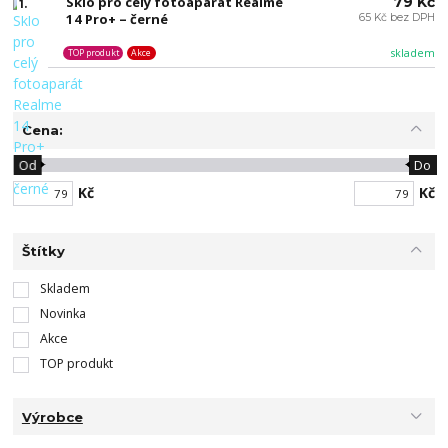
Sklo pro celý fotoaparát Realme
79 Kč
1.
14 Pro+ – černé
65 Kč bez DPH
skladem
TOP produkt
Akce
Cena:
Od
Do
Kč
Kč
Štítky
Skladem
Novinka
Akce
TOP produkt
Výrobce