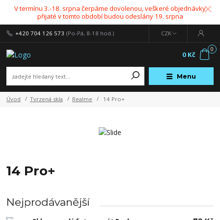
V termínu 3.-18. srpna čerpáme dovolenou, veškeré objednávky
přijaté v tomto období budou odeslány 19. srpna
+420 704 126 573
(Po-Pá, 8-18 hod.)
CZK
0
0 Kč
Menu
Úvod
Tvrzená skla
Realme
14 Pro+
14 Pro+
Nejprodávanější