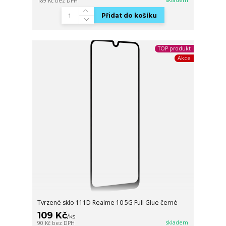
189 Kč
bez DPH
Přidat do košíku
TOP produkt
Akce
Tvrzené sklo 111D Realme 10 5G Full Glue černé
109 Kč
/
ks
skladem
90 Kč
bez DPH