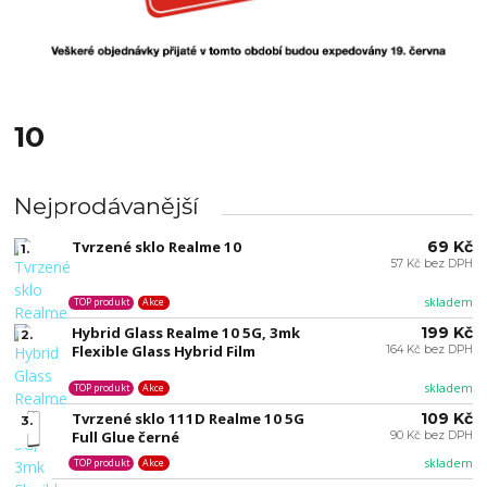
10
Nejprodávanější
Tvrzené sklo Realme 10
69 Kč
1.
57 Kč bez DPH
skladem
TOP produkt
Akce
Hybrid Glass Realme 10 5G, 3mk
199 Kč
2.
Flexible Glass Hybrid Film
164 Kč bez DPH
skladem
TOP produkt
Akce
Tvrzené sklo 111D Realme 10 5G
109 Kč
3.
Full Glue černé
90 Kč bez DPH
skladem
TOP produkt
Akce