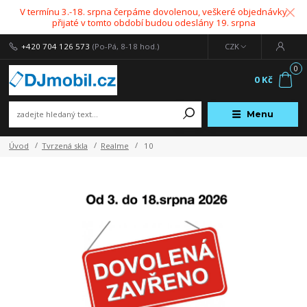
V termínu 3.-18. srpna čerpáme dovolenou, veškeré objednávky
přijaté v tomto období budou odeslány 19. srpna
+420 704 126 573
(Po-Pá, 8-18 hod.)
CZK
0
0 Kč
Menu
Úvod
Tvrzená skla
Realme
10