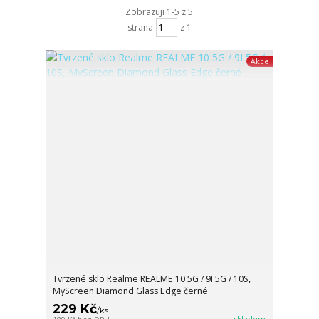
Zobrazuji 1-5 z 5
strana
z 1
Akce
Tvrzené sklo Realme REALME 10 5G / 9I 5G / 10S,
MyScreen Diamond Glass Edge černé
229 Kč
/
ks
skladem