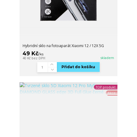
Hybridní sklo na fotoaparát Xiaomi 12 / 12X 5G
49 Kč
/
ks
skladem
40 Kč
bez DPH
Přidat do košíku
TOP produkt
Akce