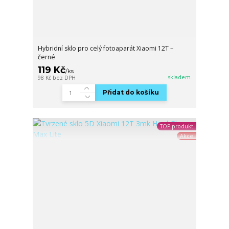
Hybridní sklo pro celý fotoaparát Xiaomi 12T –
černé
119 Kč
/
ks
skladem
98 Kč
bez DPH
Přidat do košíku
TOP produkt
Akce