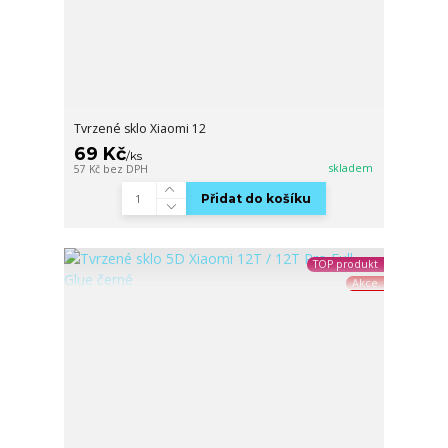
Tvrzené sklo Xiaomi 12
69 Kč
/
ks
skladem
57 Kč
bez DPH
Přidat do košíku
TOP produkt
Akce