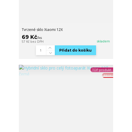
Tvrzené sklo Xiaomi 12X
69 Kč
/
ks
skladem
57 Kč
bez DPH
Přidat do košíku
TOP produkt
Akce