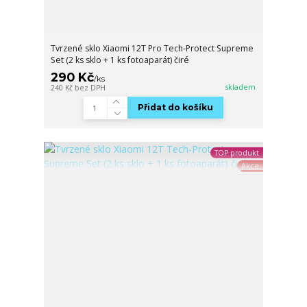
Tvrzené sklo Xiaomi 12T Pro Tech-Protect Supreme
Set (2 ks sklo + 1 ks fotoaparát) čiré
290 Kč
/
ks
skladem
240 Kč
bez DPH
Přidat do košíku
TOP produkt
Akce