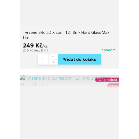
Tvrzené sklo 5D Xiaomi 12T 3mk Hard Glass Max
Lite
249 Kč
/
ks
skladem
206 Kč
bez DPH
Přidat do košíku
TOP produkt
Akce