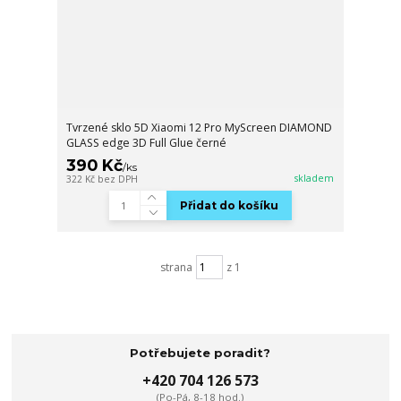
Tvrzené sklo 5D Xiaomi 12 Pro MyScreen DIAMOND
GLASS edge 3D Full Glue černé
390 Kč
/
ks
skladem
322 Kč
bez DPH
Přidat do košíku
strana
z 1
Potřebujete poradit?
+420 704 126 573
(Po-Pá, 8-18 hod.)