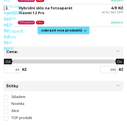
skladem
TOP produkt
Akce
Hybridní sklo na fotoaparát
49 Kč
3.
Xiaomi 12 Pro
40 Kč bez DPH
skladem
TOP produkt
Akce
zobrazit více produktů
Cena:
Od
Do
Kč
Kč
Štítky
Skladem
Novinka
Akce
TOP produkt