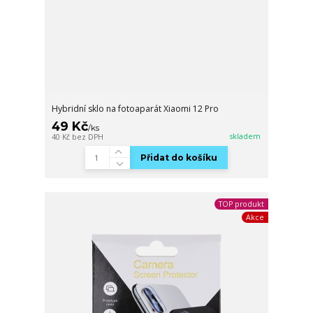
Hybridní sklo na fotoaparát Xiaomi 12 Pro
49 Kč
/
ks
skladem
40 Kč
bez DPH
Přidat do košíku
TOP produkt
Akce