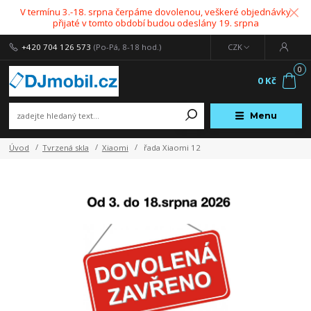
V termínu 3.-18. srpna čerpáme dovolenou, veškeré objednávky
přijaté v tomto období budou odeslány 19. srpna
+420 704 126 573
(Po-Pá, 8-18 hod.)
CZK
0
0 Kč
Menu
Úvod
Tvrzená skla
Xiaomi
řada Xiaomi 12