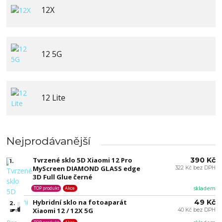
12X
12 5G
12 Lite
Nejprodávanější
Tvrzené sklo 5D Xiaomi 12 Pro
390 Kč
1.
MyScreen DIAMOND GLASS edge
322 Kč bez DPH
3D Full Glue černé
skladem
TOP produkt
Akce
Hybridní sklo na fotoaparát
49 Kč
2.
Xiaomi 12 / 12X 5G
40 Kč bez DPH