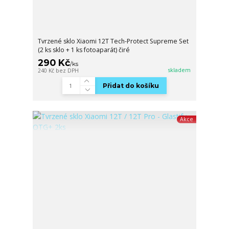
Tvrzené sklo Xiaomi 12T Tech-Protect Supreme Set
(2 ks sklo + 1 ks fotoaparát) čiré
290 Kč
/
ks
skladem
240 Kč
bez DPH
Přidat do košíku
Akce