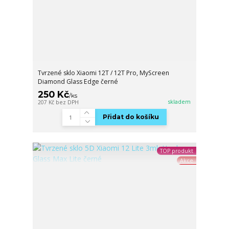
Tvrzené sklo Xiaomi 12T / 12T Pro, MyScreen
Diamond Glass Edge černé
250 Kč
/
ks
skladem
207 Kč
bez DPH
Přidat do košíku
TOP produkt
Akce