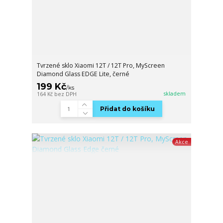
Tvrzené sklo Xiaomi 12T / 12T Pro, MyScreen
Diamond Glass EDGE Lite, černé
199 Kč
/
ks
skladem
164 Kč
bez DPH
Přidat do košíku
Akce