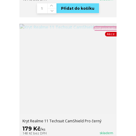
Přidat do košíku
TOP produkt
Akce
Kryt Realme 11 Techsuit CamShield Pro černý
179 Kč
/
ks
skladem
148 Kč
bez DPH