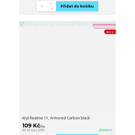
Přidat do košíku
TOP produkt
Akce
Kryt Realme 11, Armored Carbon black
109 Kč
/
ks
skladem
90 Kč
bez DPH