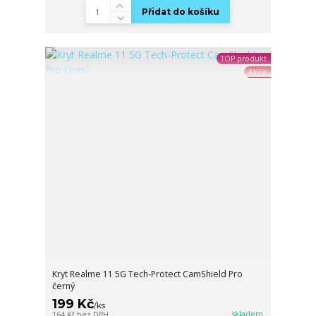
Přidat do košíku
TOP produkt
Akce
Kryt Realme 11 5G Tech-Protect CamShield Pro
černý
199 Kč
/
ks
skladem
164 Kč
bez DPH