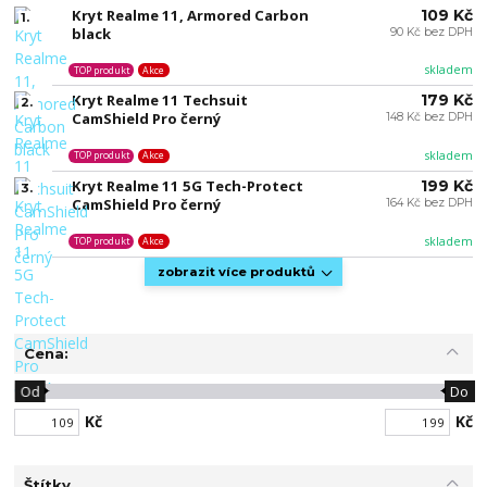
Kryt Realme 11, Armored Carbon
109 Kč
1.
black
90 Kč bez DPH
skladem
TOP produkt
Akce
Kryt Realme 11 Techsuit
179 Kč
2.
CamShield Pro černý
148 Kč bez DPH
skladem
TOP produkt
Akce
Kryt Realme 11 5G Tech-Protect
199 Kč
3.
CamShield Pro černý
164 Kč bez DPH
skladem
TOP produkt
Akce
zobrazit více produktů
Cena:
Od
Do
Kč
Kč
Štítky