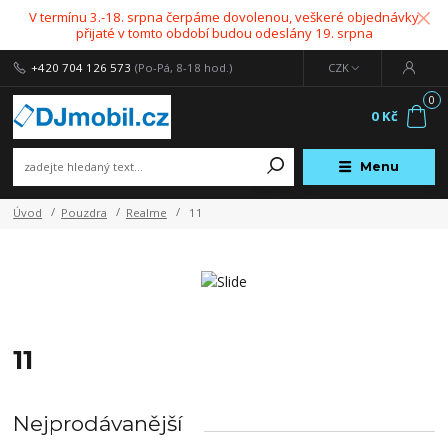
V termínu 3.-18. srpna čerpáme dovolenou, veškeré objednávky
přijaté v tomto období budou odeslány 19. srpna
+420 704 126 573
(Po-Pá, 8-18 hod.)
CZK
0
0 Kč
Menu
Úvod
Pouzdra
Realme
11
11
Nejprodávanější