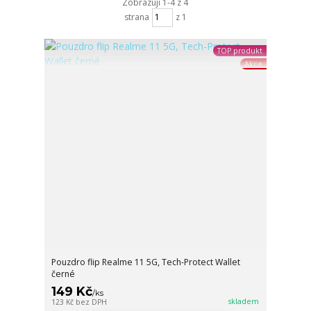
Zobrazuji 1-4 z 4
strana
z 1
TOP produkt
Akce
Pouzdro flip Realme 11 5G, Tech-Protect Wallet
černé
149 Kč
/
ks
skladem
123 Kč
bez DPH