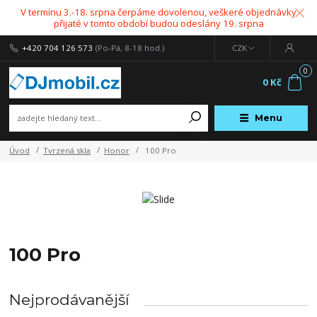
V termínu 3.-18. srpna čerpáme dovolenou, veškeré objednávky
přijaté v tomto období budou odeslány 19. srpna
+420 704 126 573
(Po-Pá, 8-18 hod.)
CZK
0
0 Kč
Menu
Úvod
Tvrzená skla
Honor
100 Pro
100 Pro
Nejprodávanější