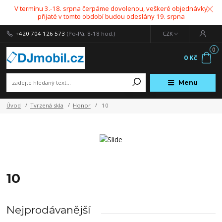
V termínu 3.-18. srpna čerpáme dovolenou, veškeré objednávky
přijaté v tomto období budou odeslány 19. srpna
+420 704 126 573
(Po-Pá, 8-18 hod.)
CZK
0
0 Kč
Menu
Úvod
Tvrzená skla
Honor
10
10
Nejprodávanější