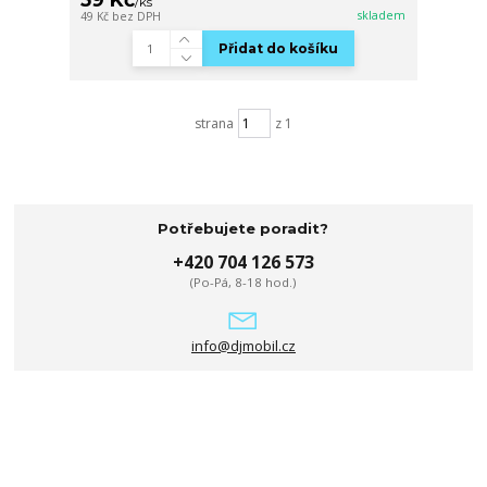
/
ks
skladem
49 Kč
bez DPH
Přidat do košíku
strana
z 1
Potřebujete poradit?
+420 704 126 573
(Po-Pá, 8-18 hod.)
info@djmobil.cz