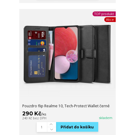
TOP produkt
Akce
Pouzdro flip Realme 10, Tech-Protect Wallet černé
290 Kč
/
ks
skladem
240 Kč
bez DPH
Přidat do košíku