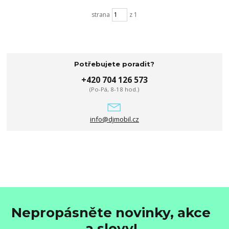
strana
z 1
Potřebujete poradit?
+420 704 126 573
(Po-Pá, 8-18 hod.)
info@djmobil.cz
Nepropásněte novinky, akce
a slevy!