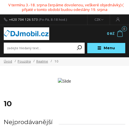
V termínu 3.-18. srpna čerpáme dovolenou, veškeré objednávky
přijaté v tomto období budou odeslány 19. srpna
+420 704 126 573
(Po-Pá, 8-18 hod.)
CZK
0
0 Kč
Menu
Úvod
Pouzdra
Realme
10
10
Nejprodávanější