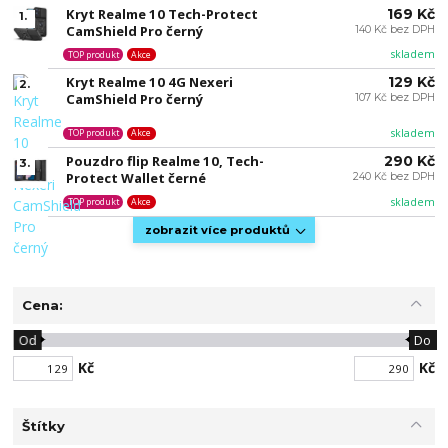
Kryt Realme 10 Tech-Protect
169 Kč
1.
CamShield Pro černý
140 Kč bez DPH
skladem
TOP produkt
Akce
Kryt Realme 10 4G Nexeri
129 Kč
2.
CamShield Pro černý
107 Kč bez DPH
skladem
TOP produkt
Akce
Pouzdro flip Realme 10, Tech-
290 Kč
3.
Protect Wallet černé
240 Kč bez DPH
skladem
TOP produkt
Akce
zobrazit více produktů
Cena:
Od
Do
Kč
Kč
Štítky