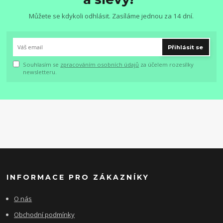
Můžete se kdykoli odhlásit. Zasíláme jednou za 14 dní.
Přihlásit se
Souhlasím se
zpracováním osobních údajů
za účelem rozesílky
newsletteru.
INFORMACE PRO ZÁKAZNÍKY
O nás
Obchodní podmínky