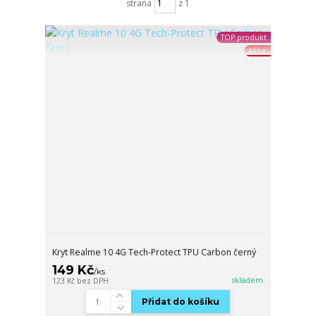
strana
z 1
TOP produkt
Akce
Kryt Realme 10 4G Tech-Protect TPU Carbon černý
149 Kč
/
ks
skladem
123 Kč
bez DPH
Přidat do košíku