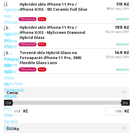
Hybridní sklo iPhone 11 Pro /
119 Kč
1.
iPhone X/XS - 9D Ceramic Full Glue
98 Kč bez DPH
skladem
TOP produkt
Akce
Hybridní sklo iPhone 11 Pro /
199 Kč
2.
iPhone X/XS - MyScreen Diamond
164 Kč bez DPH
Hybrid Glass
skladem
TOP produkt
Akce
Tvrzené sklo Hybrid Glass na
149 Kč
3.
fotoaparát iPhone 11 Pro, 3MK
123 Kč bez DPH
Flexible Glass Lens
skladem
TOP produkt
Akce
Cena:
Od
Do
Kč
Kč
Štítky