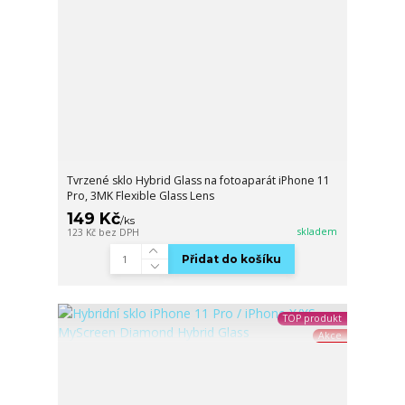
Tvrzené sklo Hybrid Glass na fotoaparát iPhone 11
Pro, 3MK Flexible Glass Lens
149 Kč
/
ks
skladem
123 Kč
bez DPH
Přidat do košíku
TOP produkt
Akce