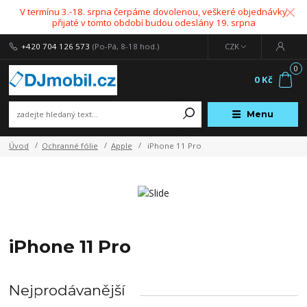
V termínu 3.-18. srpna čerpáme dovolenou, veškeré objednávky
přijaté v tomto období budou odeslány 19. srpna
+420 704 126 573
(Po-Pá, 8-18 hod.)
CZK
0
0 Kč
Menu
Úvod
Ochranné fólie
Apple
iPhone 11 Pro
iPhone 11 Pro
Nejprodávanější