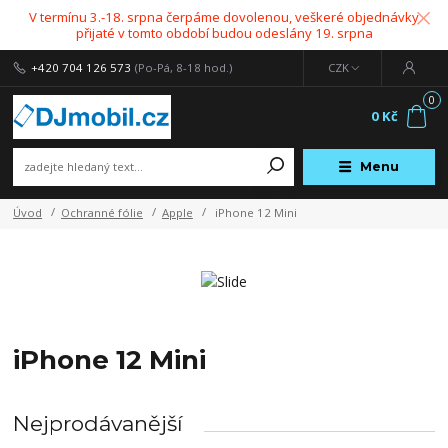
V termínu 3.-18. srpna čerpáme dovolenou, veškeré objednávky
přijaté v tomto období budou odeslány 19. srpna
+420 704 126 573
(Po-Pá, 8-18 hod.)
CZK
0
0 Kč
Menu
Úvod
Ochranné fólie
Apple
iPhone 12 Mini
iPhone 12 Mini
Nejprodávanější