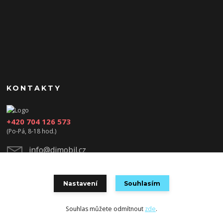
KONTAKTY
+420 704 126 573
(Po-Pá, 8-18 hod.)
info@djmobil.cz
Nastavení
Souhlasím
Souhlas můžete odmítnout
zde
.
Vytvořeno na
Eshop-rychle.cz