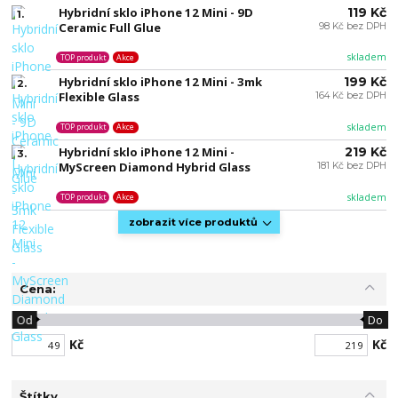
Hybridní sklo iPhone 12 Mini - 9D
119 Kč
1.
Ceramic Full Glue
98 Kč bez DPH
skladem
TOP produkt
Akce
Hybridní sklo iPhone 12 Mini - 3mk
199 Kč
2.
Flexible Glass
164 Kč bez DPH
skladem
TOP produkt
Akce
Hybridní sklo iPhone 12 Mini -
219 Kč
3.
MyScreen Diamond Hybrid Glass
181 Kč bez DPH
skladem
TOP produkt
Akce
zobrazit více produktů
Cena:
Od
Do
Kč
Kč
Štítky