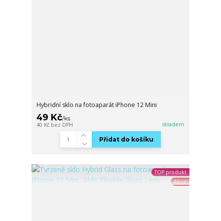
Hybridní sklo na fotoaparát iPhone 12 Mini
49 Kč
/
ks
skladem
40 Kč
bez DPH
Přidat do košíku
TOP produkt
Akce