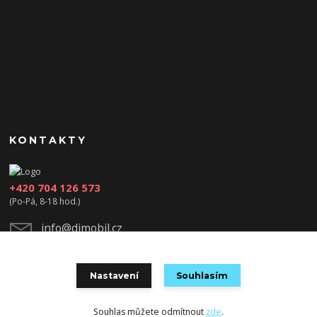
KONTAKTY
+420 704 126 573
(Po-Pá, 8-18 hod.)
info@djmobil.cz
Nastavení
Souhlasím
Souhlas můžete odmítnout
zde
.
Vytvořeno na
Eshop-rychle.cz