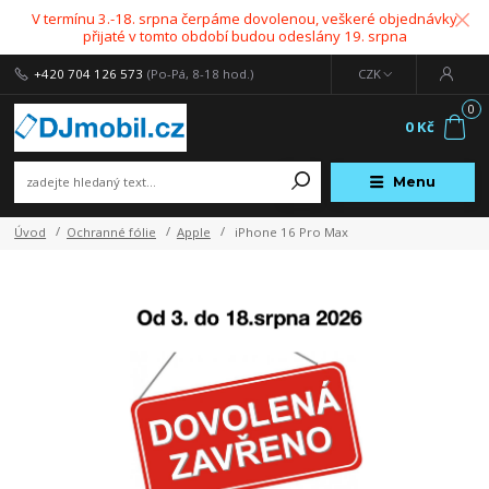
V termínu 3.-18. srpna čerpáme dovolenou, veškeré objednávky
přijaté v tomto období budou odeslány 19. srpna
+420 704 126 573
(Po-Pá, 8-18 hod.)
CZK
0
0 Kč
Menu
Úvod
Ochranné fólie
Apple
iPhone 16 Pro Max