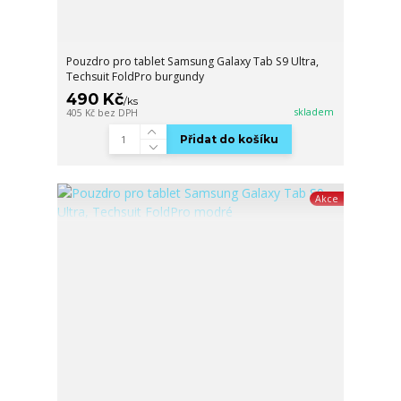
Pouzdro pro tablet Samsung Galaxy Tab S9 Ultra,
Techsuit FoldPro burgundy
490 Kč
/
ks
skladem
405 Kč
bez DPH
Přidat do košíku
Akce