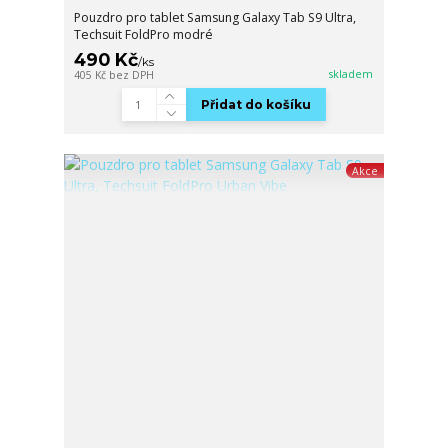
Pouzdro pro tablet Samsung Galaxy Tab S9 Ultra,
Techsuit FoldPro modré
490 Kč
/
ks
skladem
405 Kč
bez DPH
Přidat do košíku
Akce