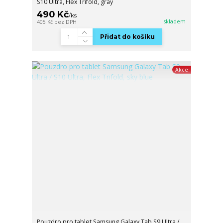
S10 Ultra, Flex Trifold, gray
490 Kč
/
ks
skladem
405 Kč
bez DPH
Přidat do košíku
Akce
Pouzdro pro tablet Samsung Galaxy Tab S9 Ultra /