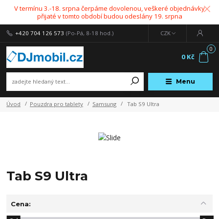
V termínu 3.-18. srpna čerpáme dovolenou, veškeré objednávky
přijaté v tomto období budou odeslány 19. srpna
+420 704 126 573
(Po-Pá, 8-18 hod.)
CZK
0
0 Kč
Menu
Úvod
Pouzdra pro tablety
Samsung
Tab S9 Ultra
Tab S9 Ultra
Cena: