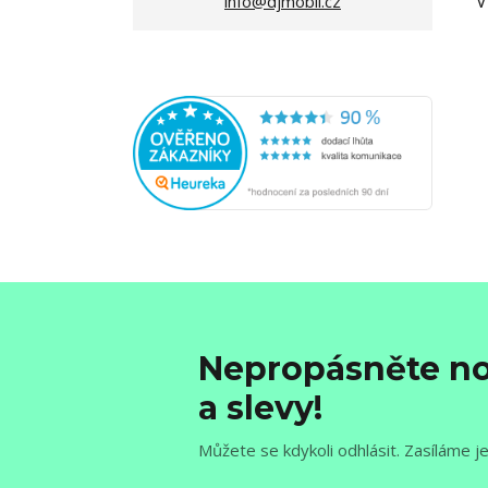
V
info@djmobil.cz
Nepropásněte no
a slevy!
Můžete se kdykoli odhlásit. Zasíláme j