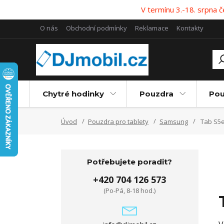
V termínu 3.-18. srpna
O nás
Obchodní podmínky
Reklamace
Kontakty
Chytré hodinky
Pouzdra
Pou
Úvod
Pouzdra pro tablety
Samsung
Tab S5
Potřebujete poradit?
+420 704 126 573
(Po-Pá, 8-18 hod.)