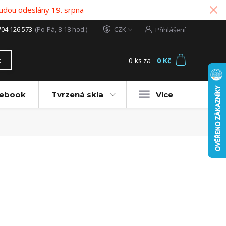
udou odeslány 19. srpna
704 126 573
(Po-Pá, 8-18 hod.)
CZK
Přihlášení
0
ks
za
0 Kč
t
tebook
Tvrzená skla
Více