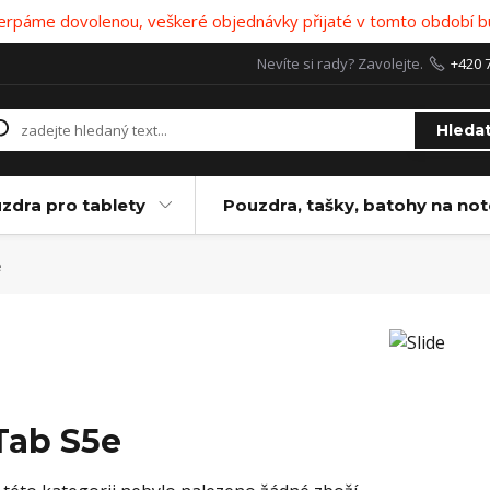
 čerpáme dovolenou, veškeré objednávky přijaté v tomto období b
Nevíte si rady? Zavolejte.
+420 
Hleda
zdra pro tablety
Pouzdra, tašky, batohy na no
e
Tab S5e