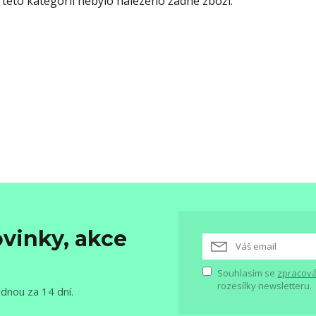
 této kategorii nebylo nalezeno žádné zboží.
vinky, akce
Souhlasím se
zpracová
rozesílky newsletteru.
ednou za 14 dní.