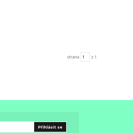
strana
z 1
Přihlásit se