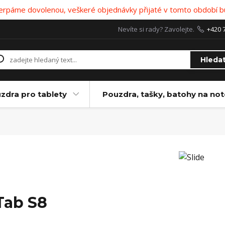
 čerpáme dovolenou, veškeré objednávky přijaté v tomto období b
Nevíte si rady? Zavolejte.
+420 
Hleda
zdra pro tablety
Pouzdra, tašky, batohy na no
Tab S8