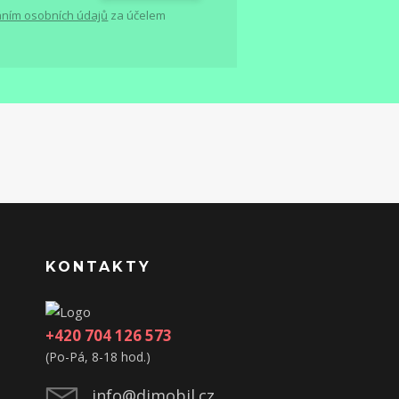
ním osobních údajů
za účelem
KONTAKTY
+420 704 126 573
(Po-Pá, 8-18 hod.)
info@djmobil.cz