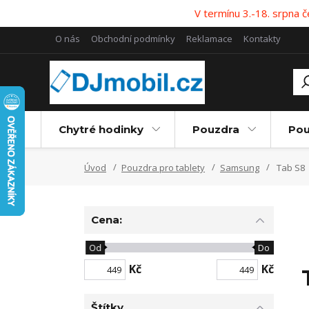
V termínu 3.-18. srpna
O nás
Obchodní podmínky
Reklamace
Kontakty
Chytré hodinky
Pouzdra
Pou
Úvod
Pouzdra pro tablety
Samsung
Tab S8
Cena:
Od
Do
Kč
Kč
Štítky