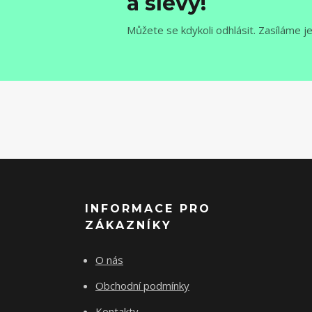
a slevy!
Můžete se kdykoli odhlásit. Zasíláme j
INFORMACE PRO
ZÁKAZNÍKY
O nás
Obchodní podmínky
Kontakty