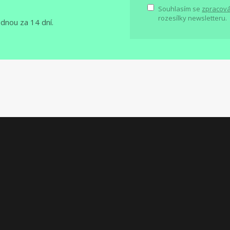
Souhlasím se
zpracová
rozesílky newsletteru.
ednou za 14 dní.