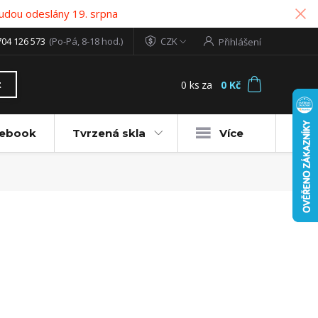
udou odeslány 19. srpna
704 126 573
(Po-Pá, 8-18 hod.)
CZK
Přihlášení
0
ks
za
0 Kč
t
tebook
Tvrzená skla
Více