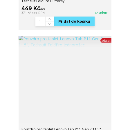
Techsuit FoldPro Butterfly
449 Kč
/
ks
skladem
371 Kč
bez DPH
Přidat do košíku
Akce
Pouzdro pro tablet Lenovo Tab P11 Gen 2 11.5",