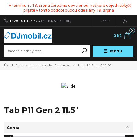
V termínu 3.-18. srpna čerpáme dovolenou, veškeré objednávky
přijaté v tomto období budou odeslány 19. srpna
+420 704 126 573
(Po-Pá, 8-18 hod.)
CZK
0
0 Kč
Menu
Úvod
Pouzdra pro tablety
Lenovo
Tab P11 Gen 2 11.5"
Tab P11 Gen 2 11.5"
Cena: