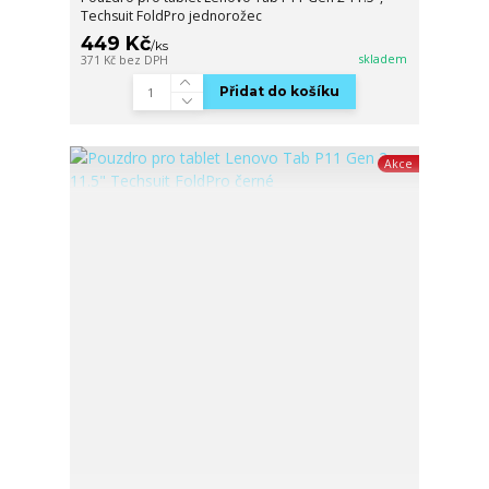
Techsuit FoldPro jednorožec
449 Kč
/
ks
skladem
371 Kč
bez DPH
Přidat do košíku
Akce