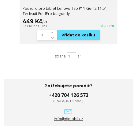
Pouzdro pro tablet Lenovo Tab P11 Gen 2 11.5",
Techsuit FoldPro burgundy
449 Kč
/
ks
skladem
371 Kč
bez DPH
Přidat do košíku
strana
z 1
Potřebujete poradit?
+420 704 126 573
(Po-Pá, 8-18 hod.)
info@djmobil.cz