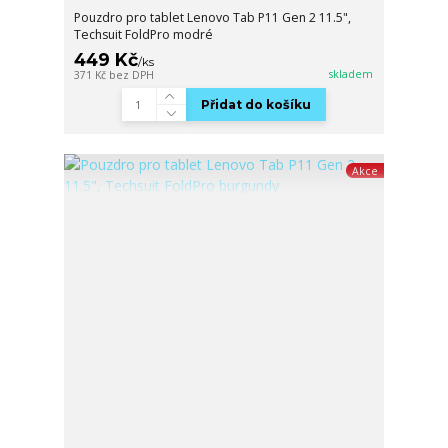
Pouzdro pro tablet Lenovo Tab P11 Gen 2 11.5",
Techsuit FoldPro modré
449 Kč
/
ks
skladem
371 Kč
bez DPH
Přidat do košíku
Akce