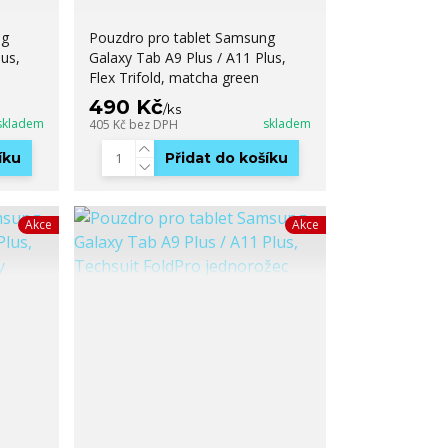
ng
Pouzdro pro tablet Samsung
us,
Galaxy Tab A9 Plus / A11 Plus,
Flex Trifold, matcha green
490 Kč
/
ks
skladem
skladem
405 Kč
bez DPH
íku
Přidat do košíku
Akce
Akce