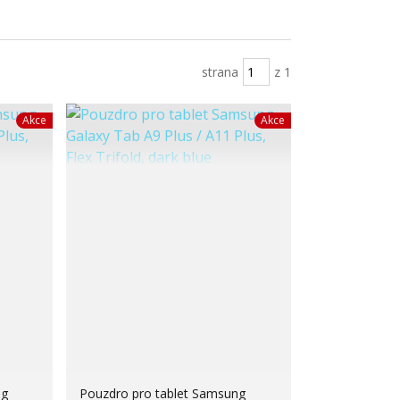
strana
z 1
Akce
Akce
ng
Pouzdro pro tablet Samsung