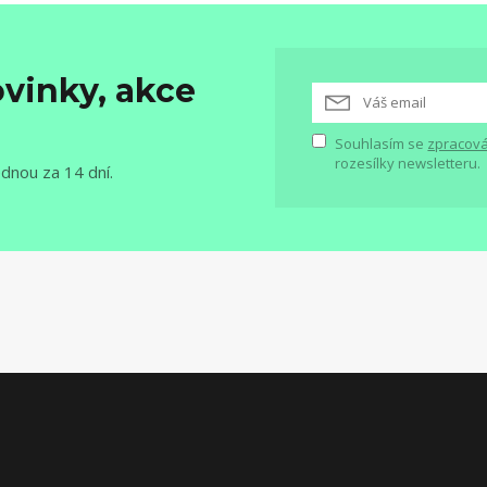
vinky, akce
Souhlasím se
zpracová
rozesílky newsletteru.
ednou za 14 dní.