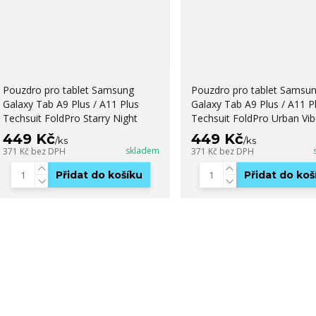
Pouzdro pro tablet Samsung
Pouzdro pro tablet Samsu
Galaxy Tab A9 Plus / A11 Plus
Galaxy Tab A9 Plus / A11 Pl
Techsuit FoldPro Starry Night
Techsuit FoldPro Urban Vib
449 Kč
449 Kč
/
ks
/
ks
skladem
371 Kč
bez DPH
371 Kč
bez DPH
Přidat do košíku
Přidat do koš