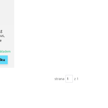
ng
us,
e
skladem
íku
strana
z 1