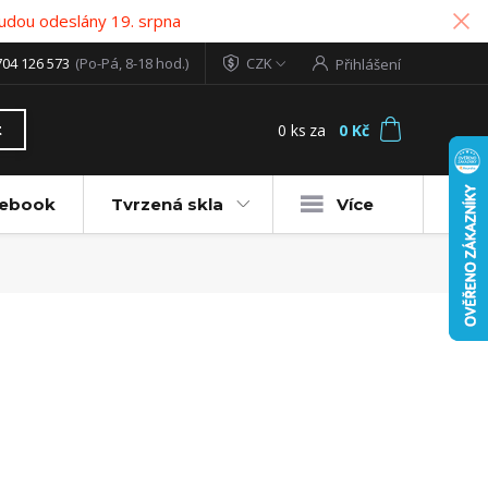
udou odeslány 19. srpna
704 126 573
(Po-Pá, 8-18 hod.)
CZK
Přihlášení
0
ks
za
0 Kč
t
tebook
Tvrzená skla
Více