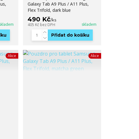
us,
Galaxy Tab A9 Plus / A11 Plus,
Flex Trifold, dark blue
490 Kč
/
ks
skladem
skladem
405 Kč
bez DPH
íku
Přidat do košíku
Akce
Akce