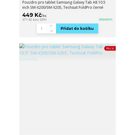
Pouzdro pro tablet Samsung Galaxy Tab A8 10.5
inch SM-X200/SM-X205, Techsuit FoldPro černé
449 Kč
/
ks
skladem
371 Kč
bez DPH
Přidat do košíku
Akce