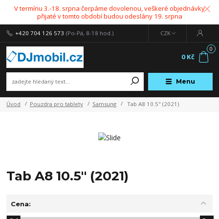
V termínu 3.-18. srpna čerpáme dovolenou, veškeré objednávky
přijaté v tomto období budou odeslány 19. srpna
+420 704 126 573
(Po-Pá, 8-18 hod.)
CZK
0
0 Kč
Menu
Úvod
Pouzdra pro tablety
Samsung
Tab A8 10.5" (2021)
Tab A8 10.5" (2021)
Cena: