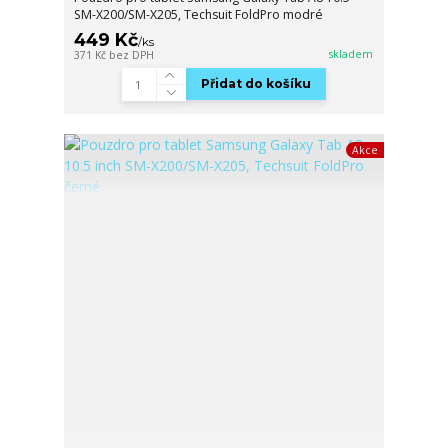
SM-X200/SM-X205, Techsuit FoldPro modré
449 Kč
/
ks
skladem
371 Kč
bez DPH
Přidat do košíku
Akce