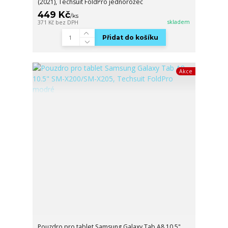
(2021), Techsuit FoldPro jednorožec
449 Kč
/
ks
skladem
371 Kč
bez DPH
Přidat do košíku
Akce
Pouzdro pro tablet Samsung Galaxy Tab A8 10.5"