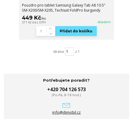
Pouzdro pro tablet Samsung Galaxy Tab A8 10.5"
SM-X200/SM-X205, Techsuit FoldPro burgundy
449 Kč
/
ks
skladem
371 Kč
bez DPH
Přidat do košíku
strana
z 1
Potřebujete poradit?
+420 704 126 573
(Po-Pá, 8-18 hod.)
info@djmobil.cz