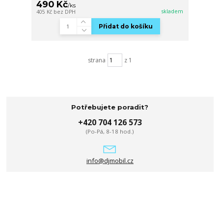
490 Kč
/
ks
skladem
405 Kč
bez DPH
Přidat do košíku
strana
z 1
Potřebujete poradit?
+420 704 126 573
(Po-Pá, 8-18 hod.)
info@djmobil.cz