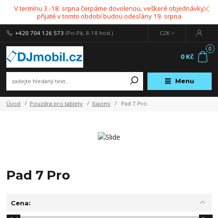
V termínu 3.-18. srpna čerpáme dovolenou, veškeré objednávky
přijaté v tomto období budou odeslány 19. srpna
+420 704 126 573
(Po-Pá, 8-18 hod.)
CZK
0
0 Kč
Menu
Úvod
Pouzdra pro tablety
Xiaomi
Pad 7 Pro
Pad 7 Pro
Cena: