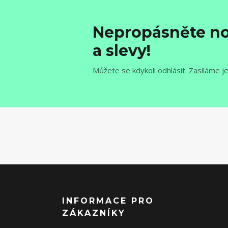
Nepropásněte no
a slevy!
Můžete se kdykoli odhlásit. Zasíláme j
INFORMACE PRO
ZÁKAZNÍKY