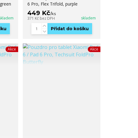
 green
6 Pro, Flex Trifold, purple
449 Kč
/
ks
skladem
skladem
371 Kč
bez DPH
íku
Přidat do košíku
Akce
Akce