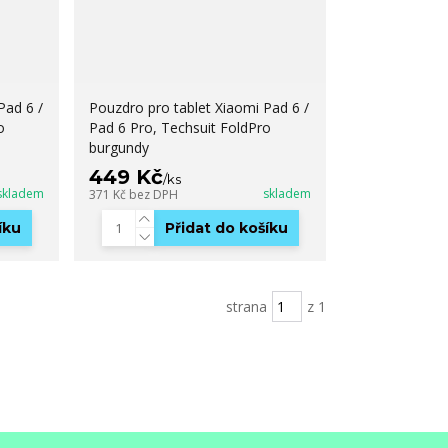
Pad 6 /
Pouzdro pro tablet Xiaomi Pad 6 /
o
Pad 6 Pro, Techsuit FoldPro
burgundy
449 Kč
/
ks
skladem
skladem
371 Kč
bez DPH
íku
Přidat do košíku
strana
z 1