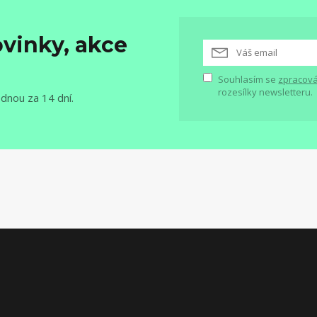
vinky, akce
Souhlasím se
zpracová
rozesílky newsletteru.
ednou za 14 dní.