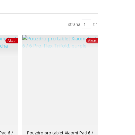
strana
z 1
Akce
Akce
Pad 6 /
Pouzdro pro tablet Xiaomi Pad 6 /