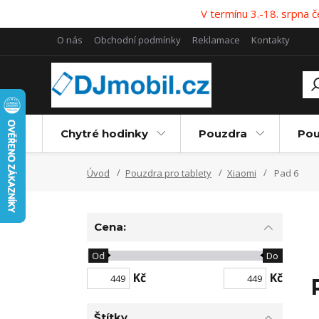
V termínu 3.-18. srpna
O nás
Obchodní podmínky
Reklamace
Kontakty
Chytré hodinky
Pouzdra
Pou
Úvod
Pouzdra pro tablety
Xiaomi
Pad 6
Cena:
Od
Do
Kč
Kč
Štítky