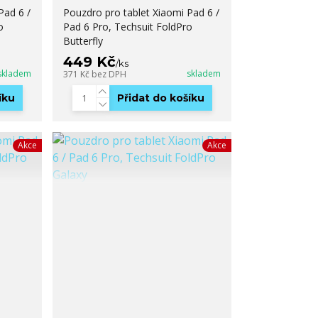
Pad 6 /
Pouzdro pro tablet Xiaomi Pad 6 /
o
Pad 6 Pro, Techsuit FoldPro
Butterfly
449 Kč
/
ks
skladem
skladem
371 Kč
bez DPH
íku
Přidat do košíku
Akce
Akce