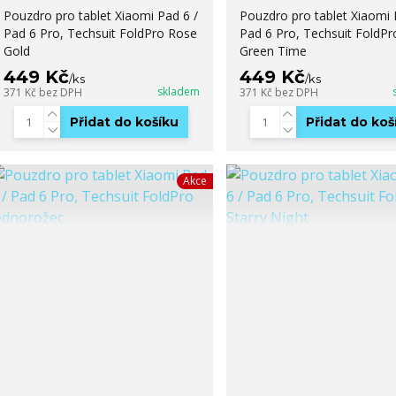
Pouzdro pro tablet Xiaomi Pad 6 /
Pouzdro pro tablet Xiaomi 
Pad 6 Pro, Techsuit FoldPro Rose
Pad 6 Pro, Techsuit FoldPr
Gold
Green Time
449 Kč
449 Kč
/
ks
/
ks
skladem
371 Kč
bez DPH
371 Kč
bez DPH
Přidat do košíku
Přidat do koš
Akce