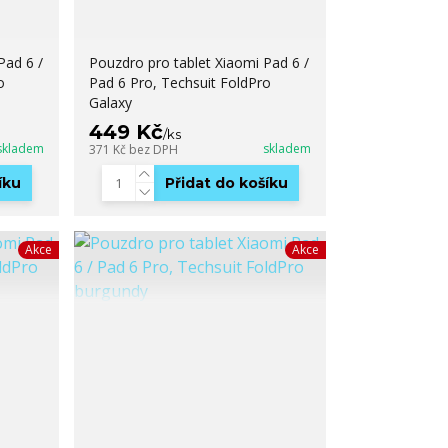
Pad 6 /
Pouzdro pro tablet Xiaomi Pad 6 /
o
Pad 6 Pro, Techsuit FoldPro
Galaxy
449 Kč
/
ks
skladem
skladem
371 Kč
bez DPH
íku
Přidat do košíku
Akce
Akce