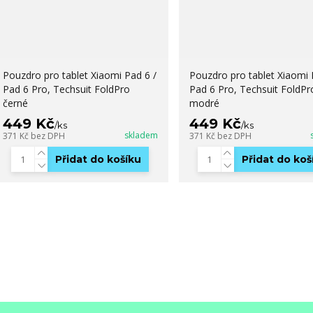
Pouzdro pro tablet Xiaomi Pad 6 /
Pouzdro pro tablet Xiaomi 
Pad 6 Pro, Techsuit FoldPro
Pad 6 Pro, Techsuit FoldPr
černé
modré
449 Kč
449 Kč
/
ks
/
ks
skladem
371 Kč
bez DPH
371 Kč
bez DPH
Přidat do košíku
Přidat do koš