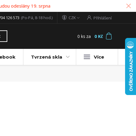
udou odeslány 19. srpna
704 126 573
(Po-Pá, 8-18 hod.)
CZK
Přihlášení
0
ks
za
0 Kč
t
tebook
Tvrzená skla
Více