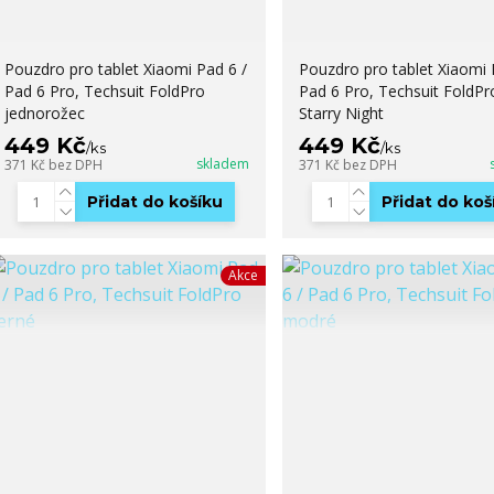
Pouzdro pro tablet Xiaomi Pad 6 /
Pouzdro pro tablet Xiaomi 
Pad 6 Pro, Techsuit FoldPro
Pad 6 Pro, Techsuit FoldPr
jednorožec
Starry Night
449 Kč
449 Kč
/
ks
/
ks
skladem
371 Kč
bez DPH
371 Kč
bez DPH
Přidat do košíku
Přidat do koš
Akce