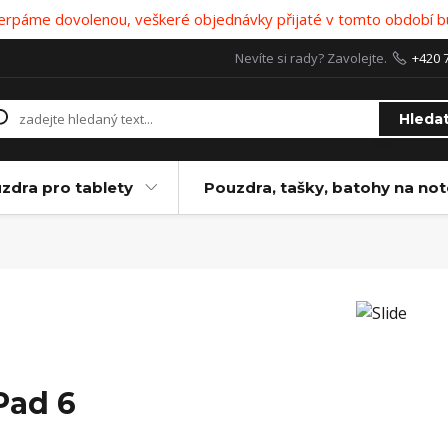
 čerpáme dovolenou, veškeré objednávky přijaté v tomto období b
Nevíte si rady? Zavolejte.
+420 
Hleda
zdra pro tablety
Pouzdra, tašky, batohy na no
Pad 6