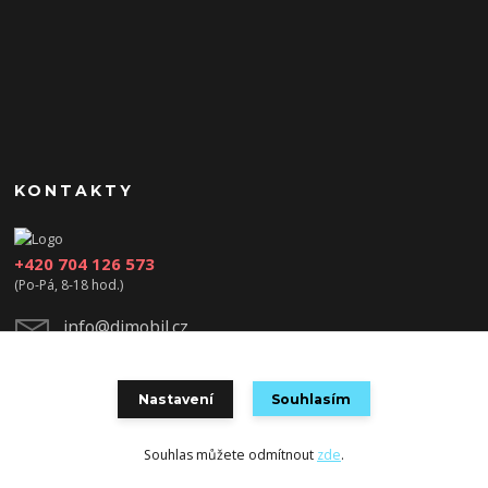
KONTAKTY
+420 704 126 573
(Po-Pá, 8-18 hod.)
info@djmobil.cz
Nastavení
Souhlasím
Souhlas můžete odmítnout
zde
.
Vytvořeno na
Eshop-rychle.cz