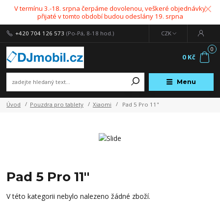
V termínu 3.-18. srpna čerpáme dovolenou, veškeré objednávky
přijaté v tomto období budou odeslány 19. srpna
+420 704 126 573
(Po-Pá, 8-18 hod.)
CZK
0
0 Kč
Menu
Úvod
Pouzdra pro tablety
Xiaomi
Pad 5 Pro 11"
Pad 5 Pro 11"
V této kategorii nebylo nalezeno žádné zboží.