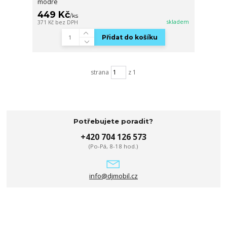
modré
449 Kč
/
ks
skladem
371 Kč
bez DPH
Přidat do košíku
strana
z 1
Potřebujete poradit?
+420 704 126 573
(Po-Pá, 8-18 hod.)
info@djmobil.cz