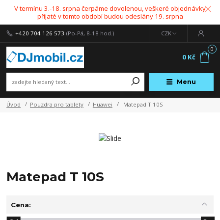
V termínu 3.-18. srpna čerpáme dovolenou, veškeré objednávky
přijaté v tomto období budou odeslány 19. srpna
+420 704 126 573
(Po-Pá, 8-18 hod.)
CZK
0
0 Kč
Menu
Úvod
Pouzdra pro tablety
Huawei
Matepad T 10S
Matepad T 10S
Cena: