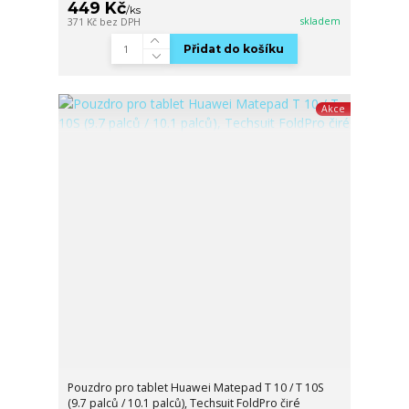
449 Kč
/
ks
skladem
371 Kč
bez DPH
Přidat do košíku
Akce
Pouzdro pro tablet Huawei Matepad T 10 / T 10S
(9.7 palců / 10.1 palců), Techsuit FoldPro čiré