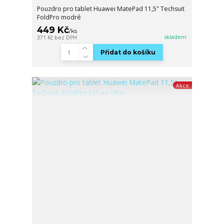
Pouzdro pro tablet Huawei MatePad 11,5" Techsuit
FoldPro modré
449 Kč
/
ks
skladem
371 Kč
bez DPH
Přidat do košíku
Akce