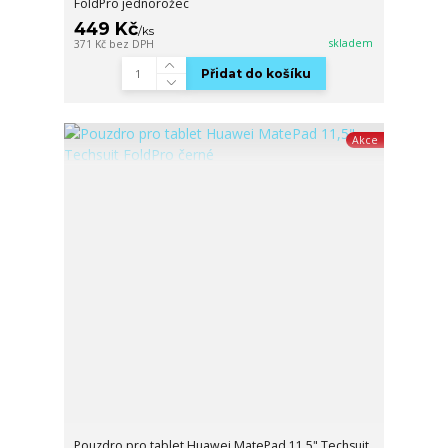
FoldPro jednorožec
449 Kč
/
ks
skladem
371 Kč
bez DPH
Přidat do košíku
Akce
Pouzdro pro tablet Huawei MatePad 11,5" Techsuit