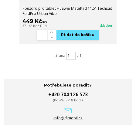
Pouzdro pro tablet Huawei MatePad 11,5" Techsuit
FoldPro Urban Vibe
449 Kč
/
ks
skladem
371 Kč
bez DPH
Přidat do košíku
strana
z 1
Potřebujete poradit?
+420 704 126 573
(Po-Pá, 8-18 hod.)
info@djmobil.cz