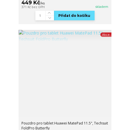
449 Kč
/
ks
skladem
371 Kč
bez DPH
Přidat do košíku
Akce
Pouzdro pro tablet Huawei MatePad 11.5", Techsuit
FoldPro Butterfly