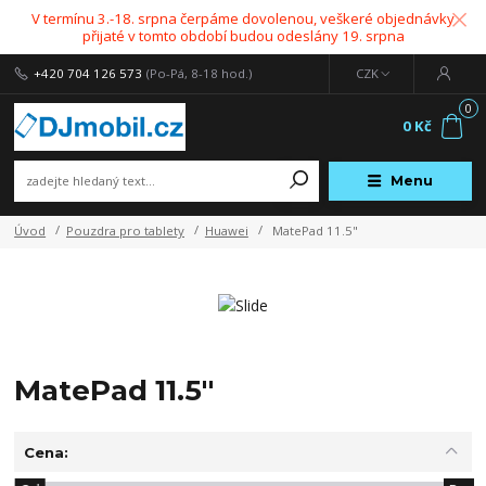
V termínu 3.-18. srpna čerpáme dovolenou, veškeré objednávky
přijaté v tomto období budou odeslány 19. srpna
+420 704 126 573
(Po-Pá, 8-18 hod.)
CZK
0
0 Kč
Menu
Úvod
Pouzdra pro tablety
Huawei
MatePad 11.5"
MatePad 11.5"
Cena: