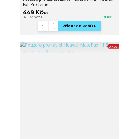
FoldPro černé
449 Kč
/
ks
skladem
371 Kč
bez DPH
Přidat do košíku
Akce