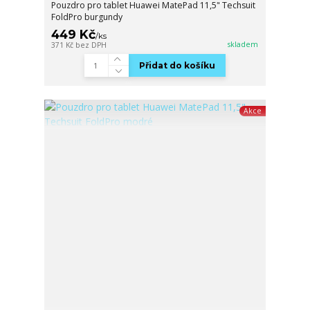
Pouzdro pro tablet Huawei MatePad 11,5" Techsuit
FoldPro burgundy
449 Kč
/
ks
skladem
371 Kč
bez DPH
Přidat do košíku
Akce