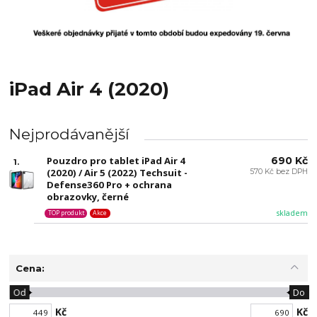
iPad Air 4 (2020)
Nejprodávanější
Pouzdro pro tablet iPad Air 4
690 Kč
1.
(2020) / Air 5 (2022) Techsuit -
570 Kč bez DPH
Defense360 Pro + ochrana
obrazovky, černé
skladem
TOP produkt
Akce
Cena:
Od
Do
Kč
Kč