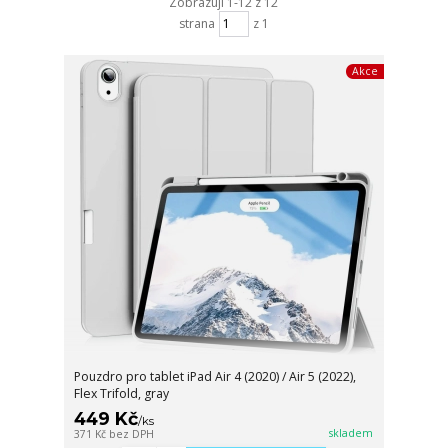
Zobrazuji 1-12 z 12
strana
z 1
Akce
Pouzdro pro tablet iPad Air 4 (2020) / Air 5 (2022),
Flex Trifold, gray
449 Kč
/
ks
skladem
371 Kč
bez DPH