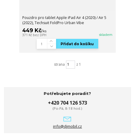
Pouzdro pro tablet Apple iPad Air 4 (2020) / Air 5
(2022), Techsuit FoldPro Urban Vibe
449 Kč
/
ks
skladem
371 Kč
bez DPH
Přidat do košíku
strana
z 1
Potřebujete poradit?
+420 704 126 573
(Po-Pá, 8-18 hod.)
info@djmobil.cz