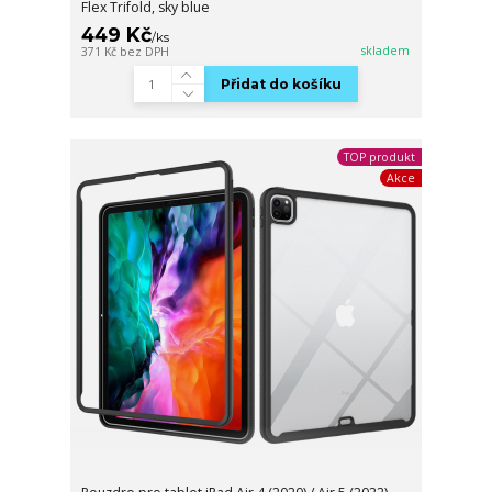
Flex Trifold, sky blue
449 Kč
/
ks
skladem
371 Kč
bez DPH
Přidat do košíku
TOP produkt
Akce