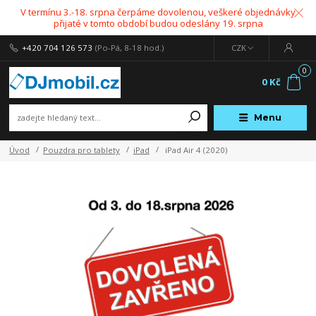
V termínu 3.-18. srpna čerpáme dovolenou, veškeré objednávky
přijaté v tomto období budou odeslány 19. srpna
+420 704 126 573
(Po-Pá, 8-18 hod.)
CZK
0
0 Kč
Menu
Úvod
Pouzdra pro tablety
iPad
iPad Air 4 (2020)