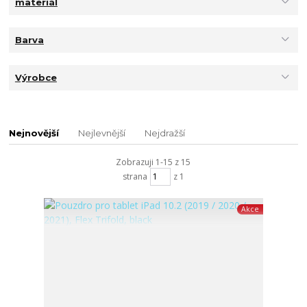
materiál
Barva
Výrobce
Nejnovější
Nejlevnější
Nejdražší
Zobrazuji 1-15 z 15
strana
z 1
Akce