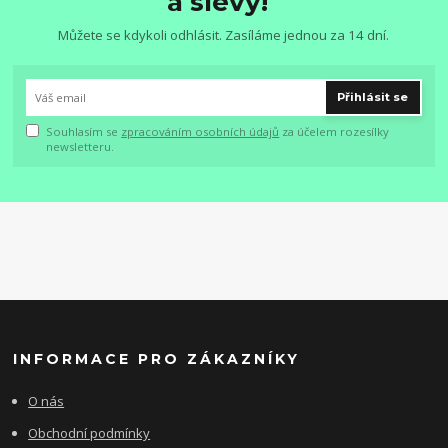
a slevy!
Můžete se kdykoli odhlásit. Zasíláme jednou za 14 dní.
Přihlásit se
Souhlasím se
zpracováním osobních údajů
za účelem rozesílky
newsletteru.
INFORMACE PRO ZÁKAZNÍKY
O nás
Obchodní podmínky