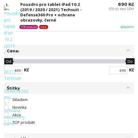
Pouzdro pro tablet iPad 10.2
690 Kč
1.
(2019 / 2020 / 2021) Techsuit -
570 Kč bez DPH
Defense360 Pro + ochrana
obrazovky, černé
skladem
TOP produkt
Akce
Cena:
Od
Do
Kč
Kč
Štítky
Skladem
Novinka
Akce
TOP produkt