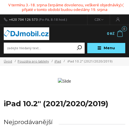
V termínu 3.-18. srpna čerpáme dovolenou, veškeré objednávky
přijaté v tomto období budou odeslány 19. srpna
+420 704 126 573
(Po-Pá, 8-18 hod.)
CZK
0
0 Kč
Menu
Úvod
Pouzdra pro tablety
iPad
iPad 10.2" (2021/2020/2019)
iPad 10.2" (2021/2020/2019)
Nejprodávanější