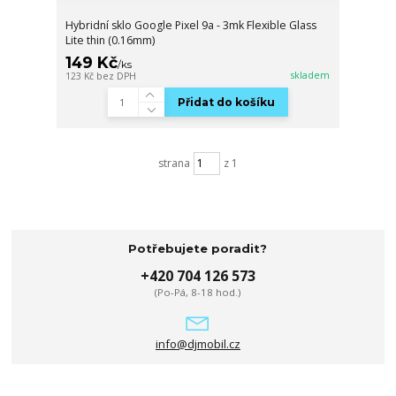
Hybridní sklo Google Pixel 9a - 3mk Flexible Glass
Lite thin (0.16mm)
149 Kč
/
ks
skladem
123 Kč
bez DPH
Přidat do košíku
strana
z 1
Potřebujete poradit?
+420 704 126 573
(Po-Pá, 8-18 hod.)
info@djmobil.cz