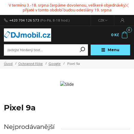
V termínu 3.-18. srpna čerpáme dovolenou, veškeré objednávky
přijaté v tomto období budou odeslány 19. srpna
+420 704 126 573
(Po-Pá, 8-18 hod.)
CZK
0
0 Kč
Menu
Úvod
Ochranné fólie
Google
Pixel 9a
Pixel 9a
Nejprodávanější