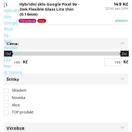
Hybridní sklo Google Pixel 9a -
149 Kč
1.
3mk Flexible Glass Lite thin
123 Kč bez DPH
(0.16mm)
skladem
TOP produkt
Akce
Cena:
Od
Do
Kč
Kč
Štítky
Skladem
Novinka
Akce
TOP produkt
Výrobce