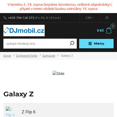
V termínu 3.-18. srpna čerpáme dovolenou, veškeré objednávky
přijaté v tomto období budou odeslány 19. srpna
+420 704 126 573
(Po-Pá, 8-18 hod.)
CZK
0
0 Kč
Menu
Úvod
Ochranné fólie
Samsung
Galaxy Z
Galaxy Z
Z Flip 6