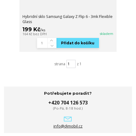
Hybridní sklo Samsung Galaxy Z Flip 6 - 3mk Flexible
Glass
199 Kč
/
ks
skladem
164 Kč
bez DPH
Přidat do košíku
strana
z 1
Potřebujete poradit?
+420 704 126 573
(Po-Pá, 8-18 hod.)
info@djmobil.cz