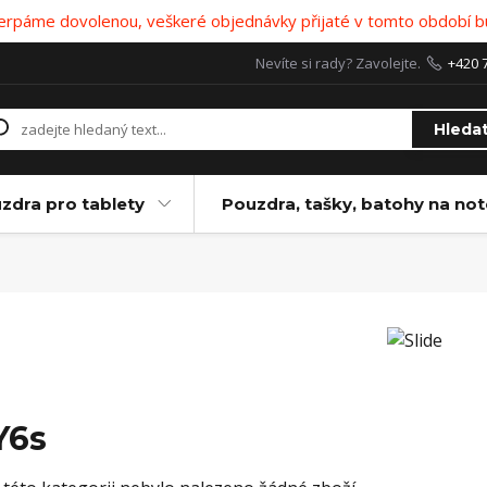
 čerpáme dovolenou, veškeré objednávky přijaté v tomto období b
Nevíte si rady? Zavolejte.
+420 
Hleda
zdra pro tablety
Pouzdra, tašky, batohy na no
Y6s