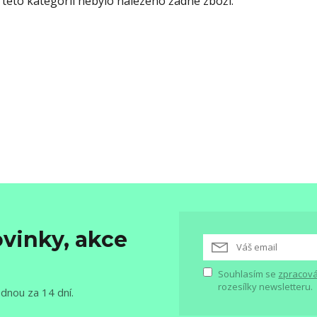
 této kategorii nebylo nalezeno žádné zboží.
vinky, akce
Souhlasím se
zpracová
rozesílky newsletteru.
ednou za 14 dní.