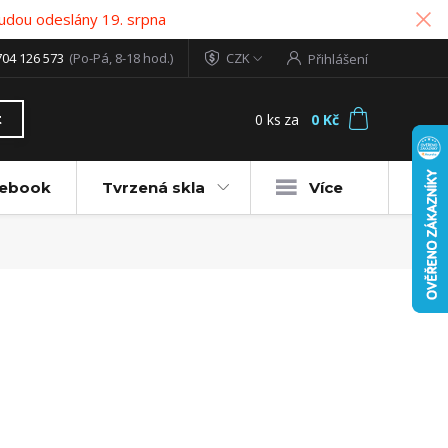
udou odeslány 19. srpna
704 126 573
(Po-Pá, 8-18 hod.)
CZK
Přihlášení
0
ks
za
0 Kč
t
tebook
Tvrzená skla
Více