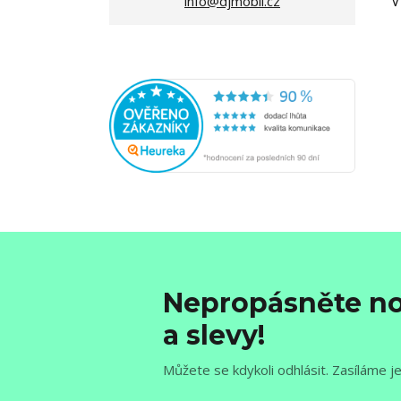
V
info@djmobil.cz
Nepropásněte no
a slevy!
Můžete se kdykoli odhlásit. Zasíláme j