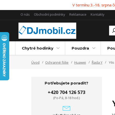
V termínu 3.-18. srpna
O nás
Obchodní podmínky
Reklamace
Kontakty
Chytré hodinky
Pouzdra
Pou
Úvod
Ochranné fólie
Huawei
Řada Y
Y6s
Potřebujete poradit?
+420 704 126 573
(Po-Pá, 8-18 hod.)