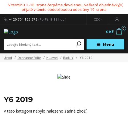
V termínu 3.-18. srpna čerpáme dovolenou, veškeré objednávky
přijaté v tomto období budou odeslány 19. srpna
+420 704 126 573
(Po-Pá, 8-18 hod.)
CZK
0
0 Kč
Menu
Úvod
Ochranné fólie
Huawei
Řada Y
Y6 2019
Y6 2019
V této kategorii nebylo nalezeno žádné zboží.