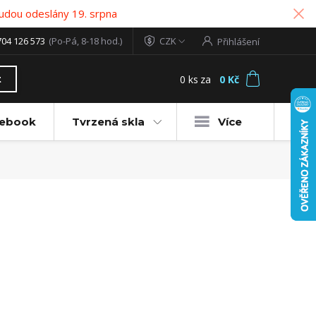
udou odeslány 19. srpna
704 126 573
(Po-Pá, 8-18 hod.)
CZK
Přihlášení
0
ks
za
0 Kč
t
tebook
Tvrzená skla
Více