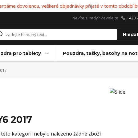
 čerpáme dovolenou, veškeré objednávky přijaté v tomto období b
Nevíte si rady? Zavolejte.
+420 
Hleda
zdra pro tablety
Pouzdra, tašky, batohy na no
2017
Y6 2017
 této kategorii nebylo nalezeno žádné zboží.