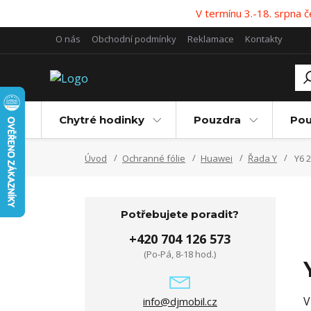
V termínu 3.-18. srpna
O nás
Obchodní podmínky
Reklamace
Kontakty
Chytré hodinky
Pouzdra
Pou
Úvod
Ochranné fólie
Huawei
Řada Y
Y6 
Potřebujete poradit?
+420 704 126 573
(Po-Pá, 8-18 hod.)
V
info@djmobil.cz