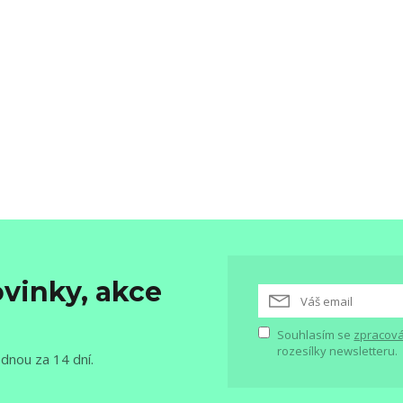
vinky, akce
Souhlasím se
zpracová
rozesílky newsletteru.
ednou za 14 dní.