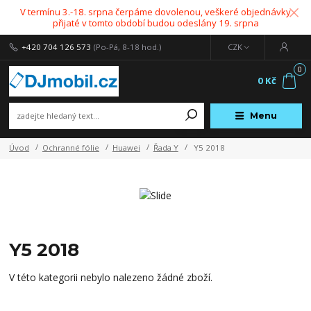
V termínu 3.-18. srpna čerpáme dovolenou, veškeré objednávky
přijaté v tomto období budou odeslány 19. srpna
+420 704 126 573
(Po-Pá, 8-18 hod.)
CZK
0
0 Kč
Menu
Úvod
Ochranné fólie
Huawei
Řada Y
Y5 2018
Y5 2018
V této kategorii nebylo nalezeno žádné zboží.