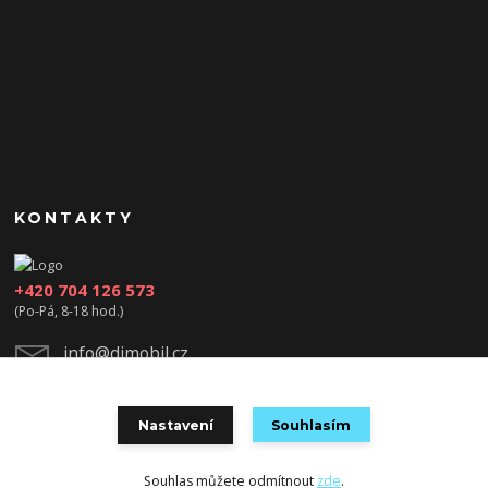
KONTAKTY
+420 704 126 573
(Po-Pá, 8-18 hod.)
info@djmobil.cz
Nastavení
Souhlasím
Souhlas můžete odmítnout
zde
.