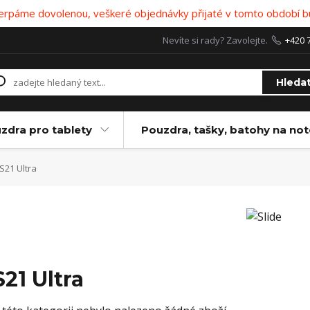
 čerpáme dovolenou, veškeré objednávky přijaté v tomto období b
Nevíte si rady? Zavolejte.
+420 
Hleda
zdra pro tablety
Pouzdra, tašky, batohy na no
S21 Ultra
S21 Ultra