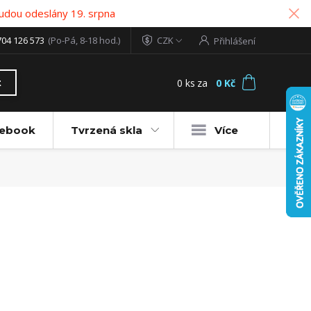
udou odeslány 19. srpna
704 126 573
(Po-Pá, 8-18 hod.)
CZK
Přihlášení
0
ks
za
0 Kč
t
tebook
Tvrzená skla
Více