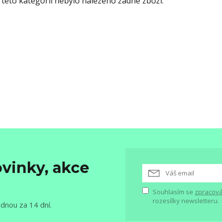
 této kategorii nebylo nalezeno žádné zboží.
vinky, akce
Souhlasím se
zpracová
rozesílky newsletteru.
ednou za 14 dní.