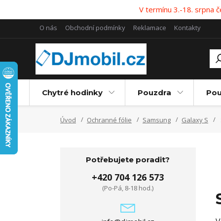
V termínu 3.-18. srpna
O nás
Obchodní podmínky
Reklamace
Kontakty
Chytré hodinky
Pouzdra
Pou
Úvod
Ochranné fólie
Samsung
Galaxy S
Potřebujete poradit?
+420 704 126 573
(Po-Pá, 8-18 hod.)