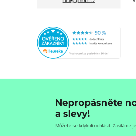
V
info@djmobil.cz
Nepropásněte no
a slevy!
Můžete se kdykoli odhlásit. Zasíláme j