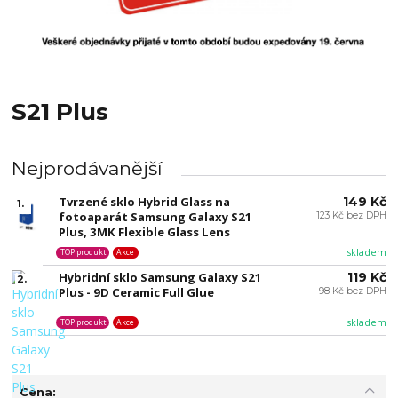
S21 Plus
Nejprodávanější
Tvrzené sklo Hybrid Glass na
149 Kč
1.
fotoaparát Samsung Galaxy S21
123 Kč bez DPH
Plus, 3MK Flexible Glass Lens
skladem
TOP produkt
Akce
Hybridní sklo Samsung Galaxy S21
119 Kč
2.
Plus - 9D Ceramic Full Glue
98 Kč bez DPH
skladem
TOP produkt
Akce
Cena: