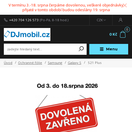
V termínu 3.-18. srpna čerpáme dovolenou, veškeré objednávky
přijaté v tomto období budou odeslány 19. srpna
+420 704 126 573
(Po-Pá, 8-18 hod.)
CZK
0
0 Kč
Menu
Úvod
Ochranné fólie
Samsung
Galaxy S
S21 Plus