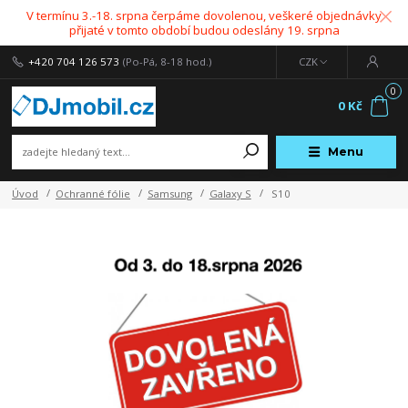
V termínu 3.-18. srpna čerpáme dovolenou, veškeré objednávky
přijaté v tomto období budou odeslány 19. srpna
+420 704 126 573
(Po-Pá, 8-18 hod.)
CZK
0
0 Kč
Menu
Úvod
Ochranné fólie
Samsung
Galaxy S
S10