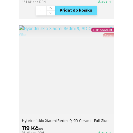
skladem
181 Kč
bez DPH
Přidat do košíku
TOP produkt
Akce
Hybridní sklo Xiaomi Redmi 9, 9D Ceramic Full Glue
119 Kč
/
ks
skladem
98 Kč
bez DPH