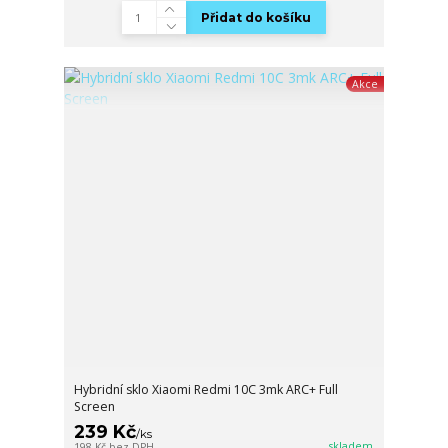
Přidat do košíku
Akce
Hybridní sklo Xiaomi Redmi 10C 3mk ARC+ Full
Screen
239 Kč
/
ks
skladem
198 Kč
bez DPH