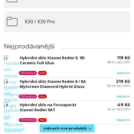
K30 / K30 Pro
Nejprodávanější
Hybridní sklo Xiaomi Redmi 9, 9D
119 Kč
1.
Ceramic Full Glue
98 Kč bez DPH
skladem
TOP produkt
Akce
Hybridní sklo Xiaomi Redmi 8 / 8A
219 Kč
2.
MyScreen Diamond Hybrid Glass
181 Kč bez DPH
skladem
TOP produkt
Akce
Hybridní sklo na fotoaparát
49 Kč
3.
Xiaomi Redmi 9AT
40 Kč bez DPH
skladem
TOP produkt
Akce
zobrazit více produktů