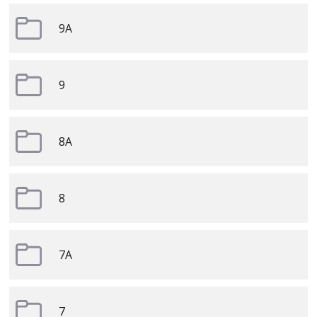
9A
9
8A
8
7A
7