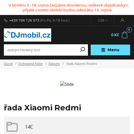
V termínu 3.-18. srpna čerpáme dovolenou, veškeré objednávky
přijaté v tomto období budou odeslány 19. srpna
+420 704 126 573
(Po-Pá, 8-18 hod.)
CZK
0
0 Kč
Menu
Úvod
Ochranné fólie
Xiaomi
řada Xiaomi Redmi
řada Xiaomi Redmi
14C