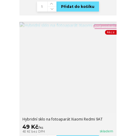
Přidat do košíku
TOP produkt
Akce
Hybridní sklo na fotoaparát Xiaomi Redmi 9AT
49 Kč
/
ks
skladem
40 Kč
bez DPH